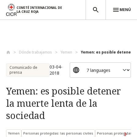
COMITÉ INTERNACIONAL DE
MENÚ
LA CRUZ ROJA
Pasar al contenido principal
Dónde trabajamos
Yemen
Yemen: es posible detener la
03-04-
Comunicado de
prensa
2018
Yemen: es posible detener
la muerte lenta de la
sociedad
Yemen
Personas protegidas: las personas civiles
Personas protegidas: lo