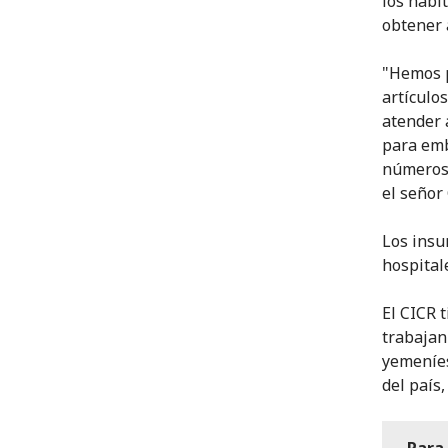
los habi
obtener 
"Hemos p
artículo
atender 
para emb
números 
el señor
Los insu
hospitale
El CICR 
trabajan
yemeníes
del país
Para