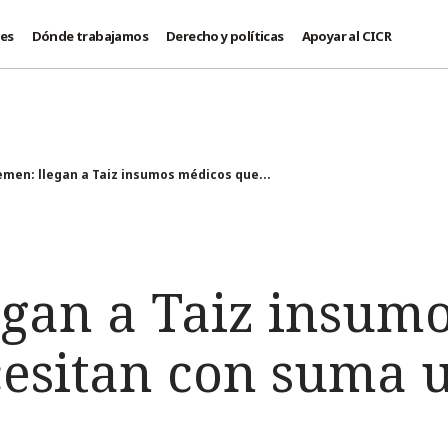
des
Dónde trabajamos
Derecho y políticas
Apoyar al CICR
emen: llegan a Taiz insumos médicos que...
egan a Taiz insum
cesitan con suma 