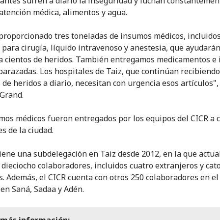
tantes sufren a diario la inseguridad y luchan constantemen
atención médica, alimentos y agua.
roporcionado tres toneladas de insumos médicos, incluido
s para cirugía, líquido intravenoso y anestesia, que ayudarán
a cientos de heridos. También entregamos medicamentos e
arazadas. Los hospitales de Taiz, que continúan recibiend
de heridos a diario, necesitan con urgencia esos artículos",
 Grand.
mos médicos fueron entregados por los equipos del CICR a 
s de la ciudad.
tiene una subdelegación en Taiz desde 2012, en la que actu
 dieciocho colaboradores, incluidos cuatro extranjeros y cat
. Además, el CICR cuenta con otros 250 colaboradores en el
, en Saná, Sadaa y Adén.
 más información: