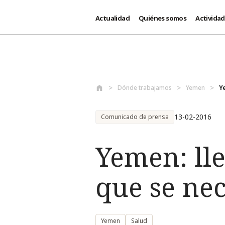
Actualidad
Quiénes somos
Activida
Pasar al contenido principal
Dónde trabajamos
Yemen
Y
13-02-2016
Comunicado de prensa
Yemen: ll
que se ne
Yemen
Salud