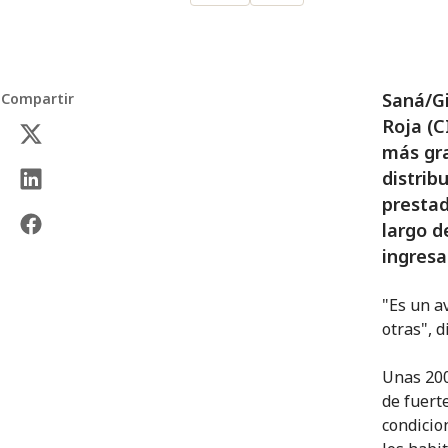
Saná/Gi
Compartir
Roja (C
más gr
distrib
prestad
largo d
ingresa
"Es un a
otras", 
Unas 200
de fuert
condicio