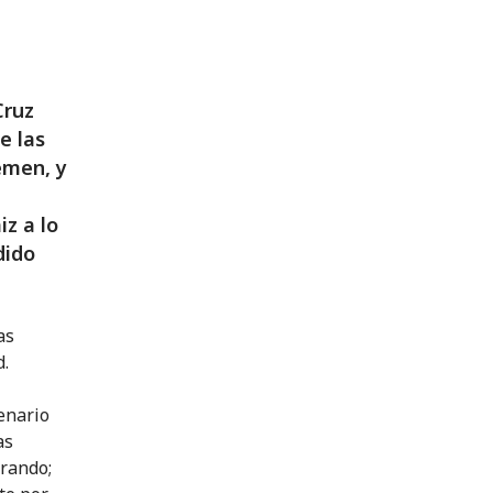
Cruz
e las
emen, y
iz a lo
dido
as
d.
enario
as
orando;