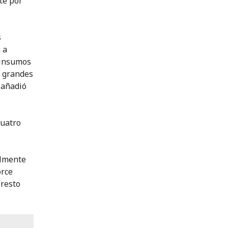
te por
s
 a
 insumos
o grandes
 añadió
cuatro
almente
orce
 resto