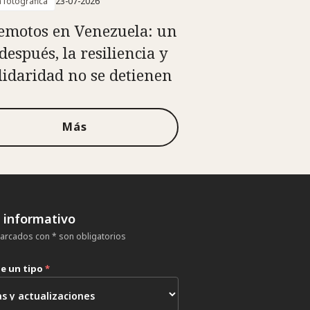
a fotográfica
23-07-2026
emotos en Venezuela: un
después, la resiliencia y
olidaridad no se detienen
Más
n informativo
rcados con * son obligatorios
ne un tipo
*