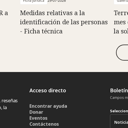
Ficha jurídica
29-07-2026
Galerí
R a
Medidas relativas a la
Terr
identificación de las personas
mes 
- Ficha técnica
la s
Acceso directo
Boletí
Campos ma
, reseñas
Encontrar ayuda
, la
Seleccio
Donar
Eventos
Contáctenos