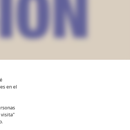
ué
es en el
ersonas
visita"
o.