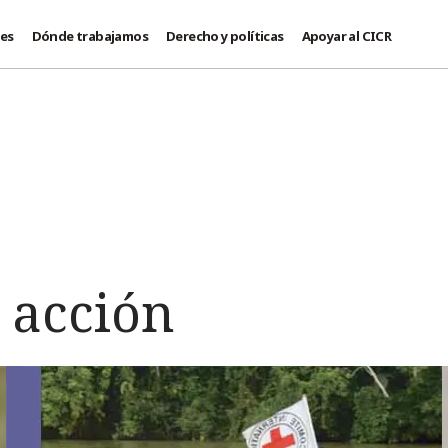
des
Dónde trabajamos
Derecho y políticas
Apoyar al CICR
n
 acción