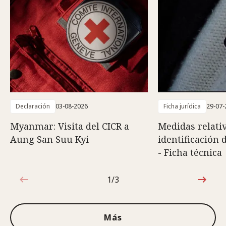
Declaración
03-08-2026
Ficha jurídica
29-07-
Myanmar: Visita del CICR a
Medidas relativ
Aung San Suu Kyi
identificación 
- Ficha técnica
1/3
1de3
Más