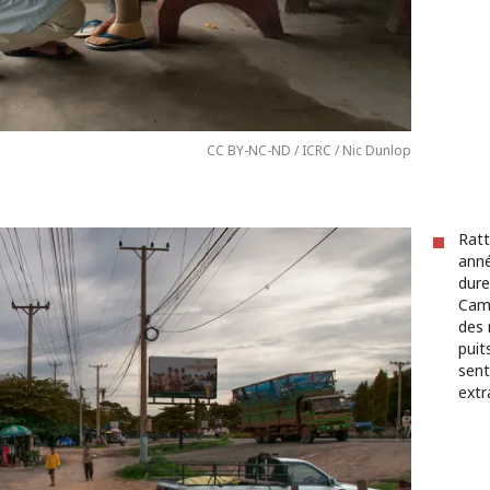
CC BY-NC-ND / ICRC / Nic Dunlop
Ratt
anné
dure
Camb
des 
puit
sent
extr