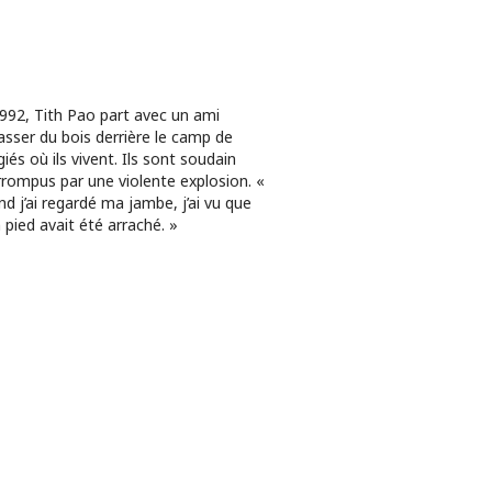
992, Tith Pao part avec un ami
sser du bois derrière le camp de
giés où ils vivent. Ils sont soudain
rrompus par une violente explosion. «
d j’ai regardé ma jambe, j’ai vu que
pied avait été arraché. »