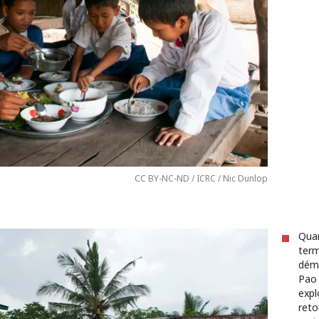
CC BY-NC-ND / ICRC / Nic Dunlop
Quan
term
démi
Pao 
expl
reto