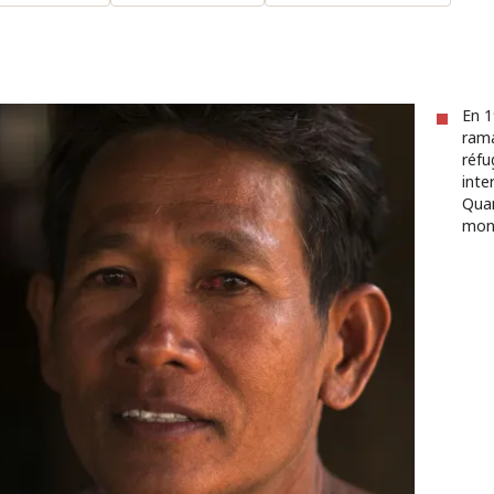
En 1
rama
réfu
inte
Quan
mon 