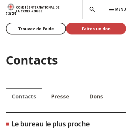
Aller au contenu principal
COMITÉ INTERNATIONAL DE
MENU
LA CROIX-ROUGE
Trouvez de l'aide
Faites un don
Contacts
Contacts
Presse
Dons
Choisissez votre pays
Le bureau le plus proche