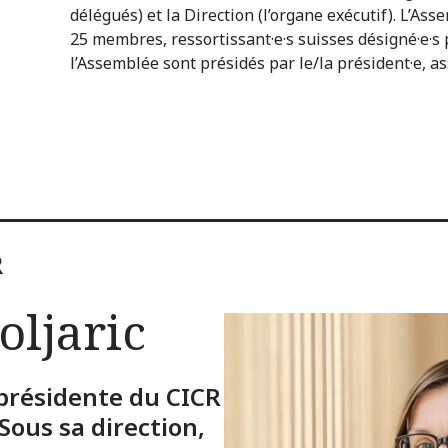
délégués) et la Direction (l’organe exécutif). L’As
25 membres, ressortissant·e·s suisses désigné·e·s p
l’Assemblée sont présidés par le/la président·e, ass
R
oljaric
 présidente du CICR
Sous sa direction,