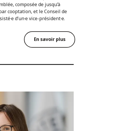
semblée, composée de jusqu’à
ar cooptation, et le Conseil de
isté·e d’un·e vice-président·e.
En savoir plus