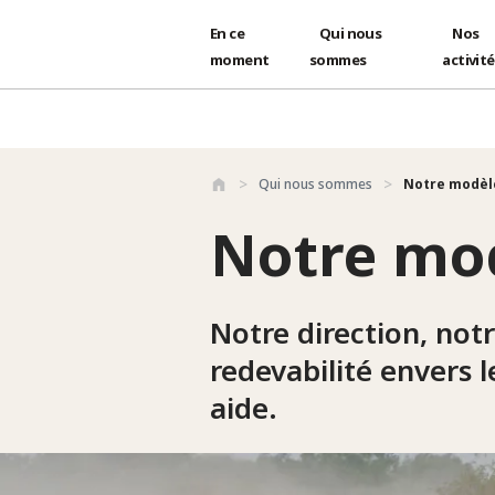
En ce
Qui nous
Nos
moment
sommes
activit
Aller au contenu principal
Qui nous sommes
Notre modèl
Notre mo
Notre direction, not
redevabilité envers 
aide.