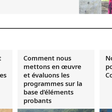
t
Comment nous
No
mettons en œuvre
po
es
et évaluons les
C
programmes sur la
base d’éléments
probants