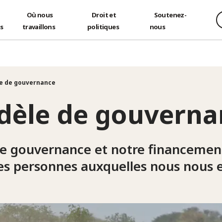
Où nous
Droit et
Soutenez-
és
travaillons
politiques
nous
e de gouvernance
dèle de gouverna
re gouvernance et notre financement
les personnes auxquelles nous nous e