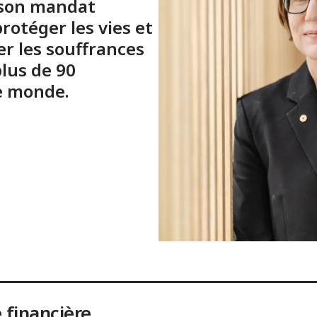
e son mandat
rotéger les vies et
er les souffrances
lus de 90
le monde.
 financière