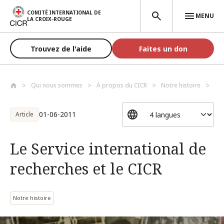
Aller au contenu principal
COMITÉ INTERNATIONAL DE
MENU
LA CROIX-ROUGE
Trouvez de l'aide
Faites un don
Qui nous sommes
À propos du CICR
Notre histoire
Le 
01-06-2011
Article
Le Service international de
recherches et le CICR
Notre histoire