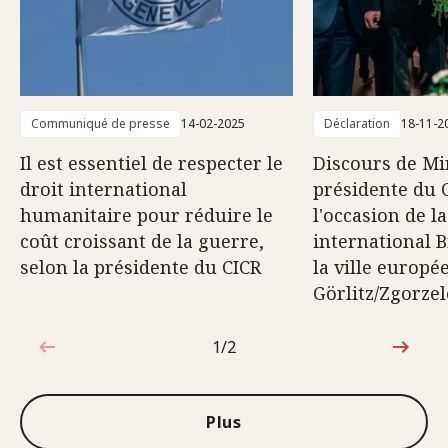
Communiqué de presse
14-02-2025
Déclaration
18-11-2
Il est essentiel de respecter le
Discours de Mir
droit international
présidente du C
humanitaire pour réduire le
l'occasion de l
coût croissant de la guerre,
international B
selon la présidente du CICR
la ville europé
Görlitz/Zgorzel
1/2
1sur2
Plus