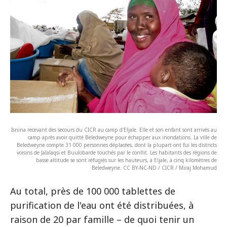
Isnina recevant des secours du CICR au camp d'Eljale. Elle et son enfant sont arrivés au
camp après avoir quitté Beledweyne pour échapper aux inondations. La ville de
Beledweyne compte 31 000 personnes déplacées, dont la plupart ont fui les districts
voisins de Jalalaqsi et Buulobarde touchés par le conflit. Les habitants des régions de
basse altitude se sont réfugiés sur les hauteurs, à Eljale, à cinq kilomètres de
Beledweyne. CC BY-NC-ND / CICR / Miraj Mohamud
Au total, près de 100 000 tablettes de
purification de l'eau ont été distribuées, à
raison de 20 par famille – de quoi tenir un