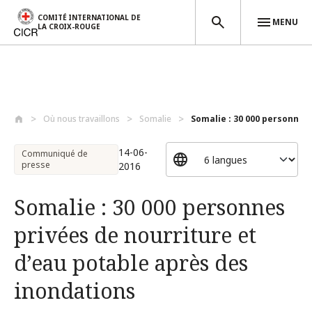
COMITÉ INTERNATIONAL DE
MENU
LA CROIX-ROUGE
Aller au contenu principal
Où nous travaillons
Somalie
Somalie : 30 000 personnes 
14-06-
Communiqué de
presse
2016
Somalie : 30 000 personnes
privées de nourriture et
d’eau potable après des
inondations