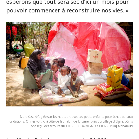
espérons que tout sera sec d'ici un mois pour
pouvoir commencer à reconstruire nos vies. »
Nuro s'est réfugiée sur les hauteurs avec ses petits-enfants pour échapper aux
inondations. On les voit ici à côté de leur abri de fortune, près du village d'Eljale, où ils
ont reçu des secours du CICR. CC BY-NC-ND / CICR / Miraj Mohamud