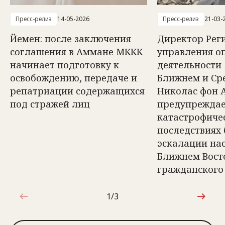
Пресс-релиз
14-05-2026
Пресс-релиз
21-03-
Йемен: после заключения
Директор Рег
соглашения в Аммане МККК
управления о
начинает подготовку к
деятельности
освобождению, передаче и
Ближнем и Ср
репатриации содержащихся
Николас фон 
под стражей лиц
предупреждае
катастрофиче
последствиях
эскалации на
Ближнем Вост
гражданского
1/3
1 из 3