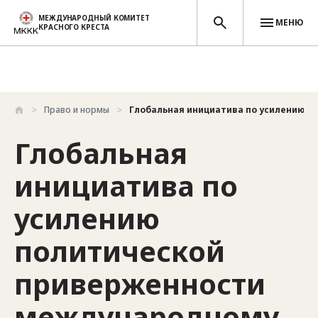
МЕЖДУНАРОДНЫЙ КОМИТЕТ
МЕНЮ
КРАСНОГО КРЕСТА
Перейти к основному содержанию
Право и нормы
Глобальная инициатива по усилению по
Глобальная
инициатива по
усилению
политической
приверженности
международному