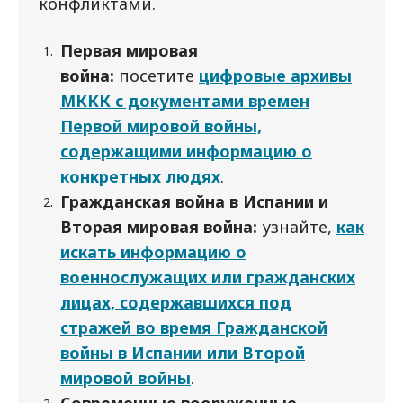
конфликтами.
Первая мировая
война:
посетите
цифровые архивы
МККК с документами времен
Первой мировой войны,
содержащими информацию о
конкретных людях
.
Гражданская война в Испании и
Вторая мировая война:
узнайте,
как
искать информацию о
военнослужащих или гражданских
лицах, содержавшихся под
стражей во время Гражданской
войны в Испании или Второй
мировой войны
.