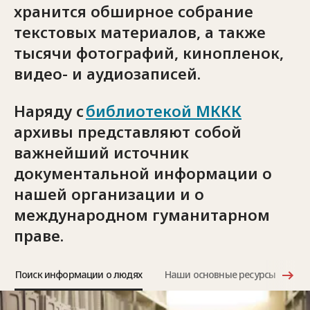
хранится обширное собрание
текстовых материалов, а также
тысячи фотографий, кинопленок,
видео- и аудиозаписей.
Наряду с
библиотекой МККК
архивы представляют собой
важнейший источник
документальной информации о
нашей организации и о
международном гуманитарном
праве.
Поиск информации о людях
Наши основные ресурсы
Бл