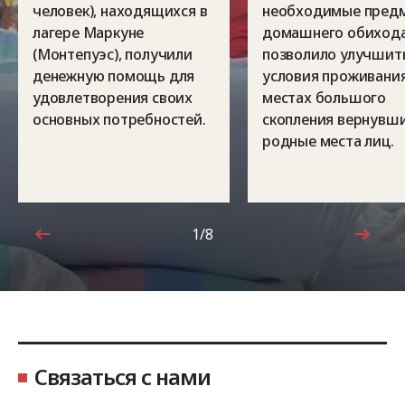
человек), находящихся в
необходимые пред
лагере Маркуне
домашнего обихода
(Монтепуэс), получили
позволило улучшит
денежную помощь для
условия проживания
удовлетворения своих
местах большого
основных потребностей.
скопления вернувши
родные места лиц.
1/8
1 из 8
Связаться с нами