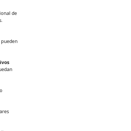
ional de
s.
o pueden
ivos
puedan
 o
iares