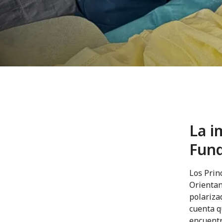
La i
Fun
Los Prin
Orientan
polariza
cuenta q
encuentr