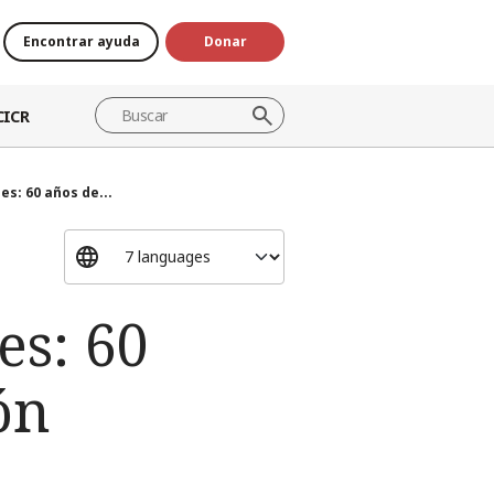
Encontrar ayuda
Donar
CICR
s: 60 años de...
es: 60
ón