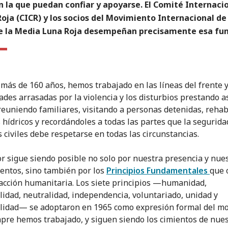
 la que puedan confiar y apoyarse. El Comité Internaci
Roja (CICR) y los socios del Movimiento Internacional de
de la Media Luna Roja desempeñan precisamente esa fu
más de 160 años, hemos trabajado en las líneas del frente 
des arrasadas por la violencia y los disturbios prestando a
reuniendo familiares, visitando a personas detenidas, rehab
 hídricos y recordándoles a todas las partes que la segurida
 civiles debe respetarse en todas las circunstancias.
or sigue siendo posible no solo por nuestra presencia y nue
entos, sino también por los
Principios Fundamentales
que 
acción humanitaria. Los siete principios —humanidad,
lidad, neutralidad, independencia, voluntariado, unidad y
lidad— se adoptaron en 1965 como expresión formal del m
pre hemos trabajado, y siguen siendo los cimientos de nue