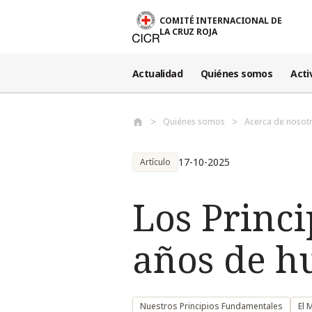
Pasar al contenido principal
COMITÉ INTERNACIONAL DE
LA CRUZ ROJA
Actualidad
Quiénes somos
Acti
Quiénes somos
Acerca de nosot
17-10-2025
Artículo
Los Princ
años de h
Nuestros Principios Fundamentales
El 