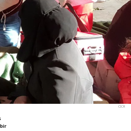
CICR
s
bir