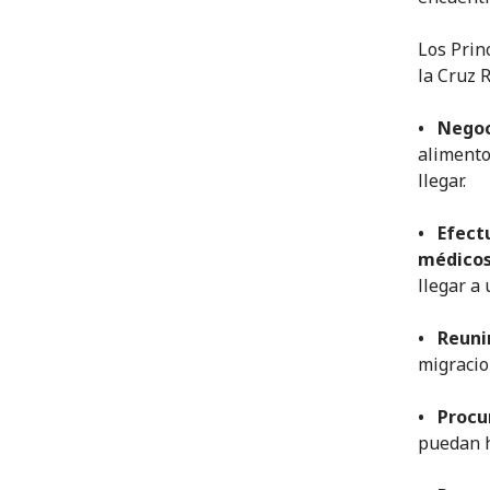
Los Prin
la Cruz 
• Negoc
alimento
llegar.
• Efect
médico
llegar a
• Reunir
migracio
• Procur
puedan h