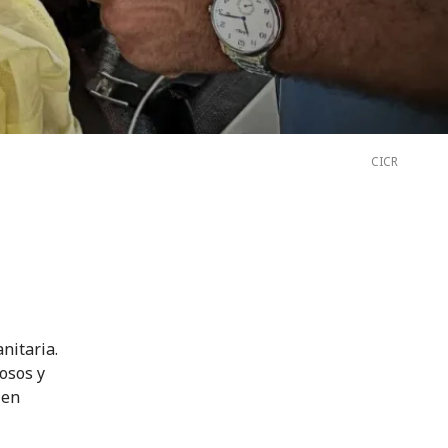
CICR
nitaria.
osos y
 en