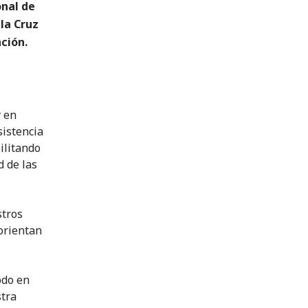
onal de
 la Cruz
nción.
y en
sistencia
ilitando
d de las
stros
orientan
odo en
stra