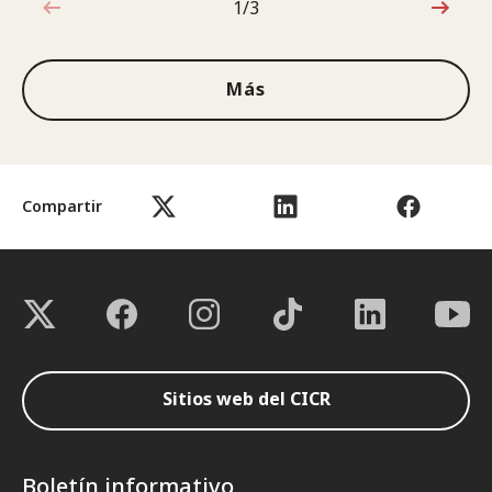
1/3
1de3
Más
Compartir
Sitios web del CICR
Boletín informativo