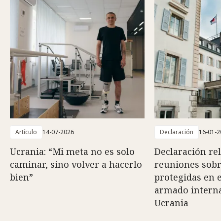
Artículo
14-07-2026
Declaración
16-01-2
Ucrania: “Mi meta no es solo
Declaración rel
caminar, sino volver a hacerlo
reuniones sob
bien”
protegidas en e
armado interna
Ucrania