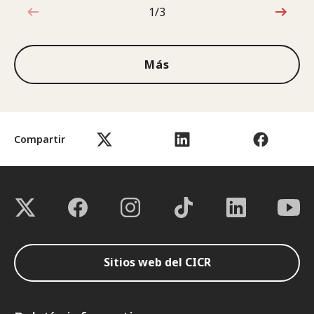
1/3
1de3
Más
Compartir
Sitios web del CICR