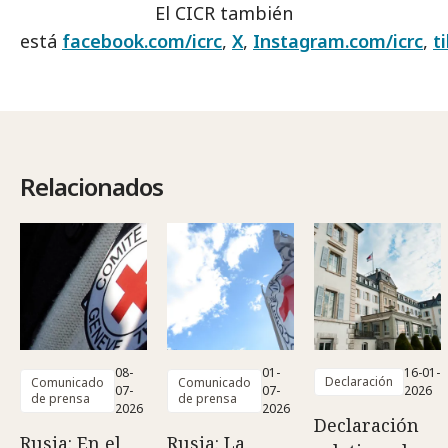
El CICR también
está
facebook.com/icrc
,
X
,
Instagram.com/icrc
,
t
Relacionados
08-
01-
16-01-
Declaración
Comunicado
Comunicado
07-
07-
2026
de prensa
de prensa
2026
2026
Declaración
Rusia: En el
Rusia: La