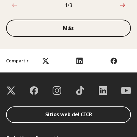
1/3
1de3
Más
Compartir
Sitios web del CICR