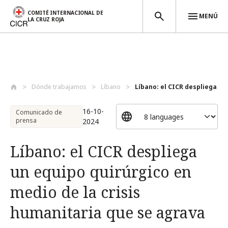
COMITÉ INTERNACIONAL DE
MENÚ
LA CRUZ ROJA
Pasar al contenido principal
Dónde trabajamos
Líbano
Líbano: el CICR despliega un 
16-10-
Comunicado de
prensa
2024
Líbano: el CICR despliega
un equipo quirúrgico en
medio de la crisis
humanitaria que se agrava