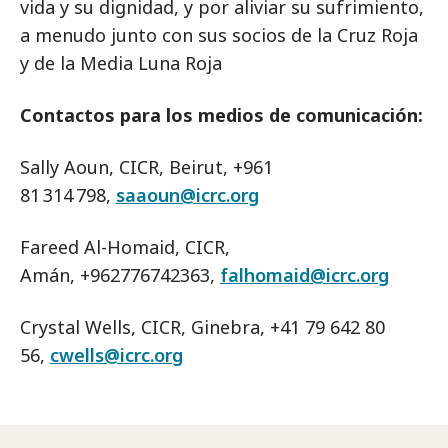
vida y su dignidad, y por aliviar su sufrimiento,
a menudo junto con sus socios de la Cruz Roja
y de la Media Luna Roja
Contactos para los medios de comunicación:
Sally Aoun, CICR, Beirut, +961
81 314 798,
saaoun@icrc.org
Fareed Al-Homaid, CICR,
Amán, +962776742363,
falhomaid@icrc.org
Crystal Wells, CICR, Ginebra, +41 79 642 80
56,
cwells@icrc.org