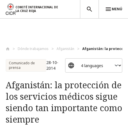
COMITÉ INTERNACIONAL DE
MENÚ
LA CRUZ ROJA
Pasar al contenido principal
Dónde trabajamos
Afganistán
Afganistán: la protección 
28-10-
Comunicado de
prensa
2014
Afganistán: la protección de
los servicios médicos sigue
siendo tan importante como
siempre