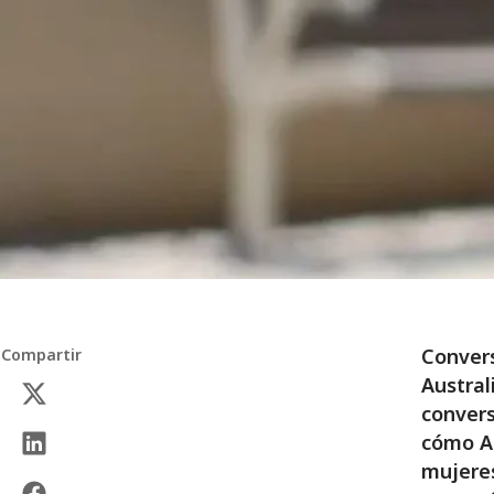
Conver
Compartir
Austral
convers
cómo Au
mujeres