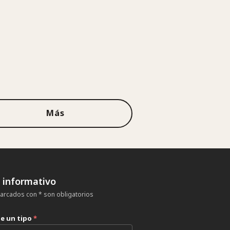
Más
n informativo
rcados con * son obligatorios
ne un tipo
*