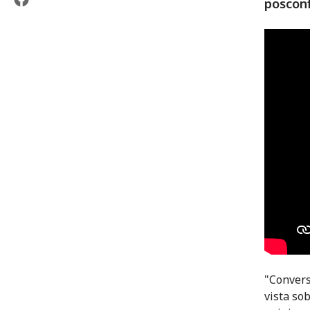
posconf
"Convers
vista so