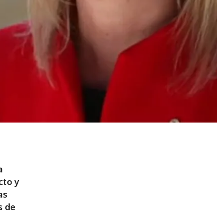
a
cto y
as
s de