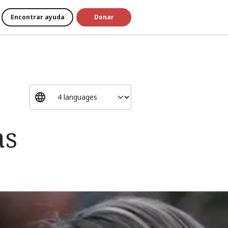
Encontrar ayuda
Donar
as