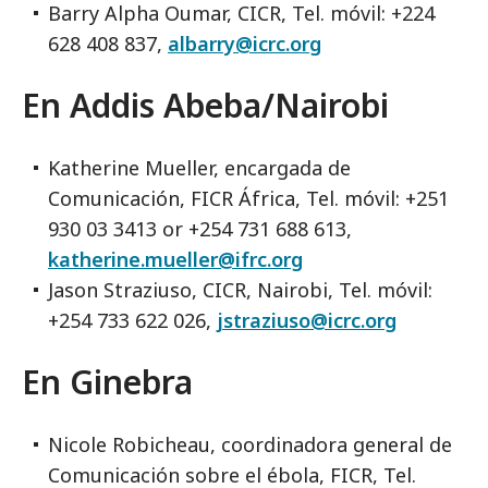
Barry Alpha Oumar, CICR, Tel. móvil: +224
628 408 837
,
albarry@icrc.org
En Addis Abeba/Nairobi
Katherine Mueller, encargada de
Comunicación, FICR África, Tel. móvil: +251
930 03 3413 or +254 731 688 613
,
katherine.mueller@ifrc.org
Jason Straziuso, CICR, Nairobi, Tel. móvil
:
+254 733 622 026,
jstraziuso@icrc.org
En Ginebra
Nicole Robicheau, coordinadora general de
Comunicación sobre el ébola, FICR, Tel.