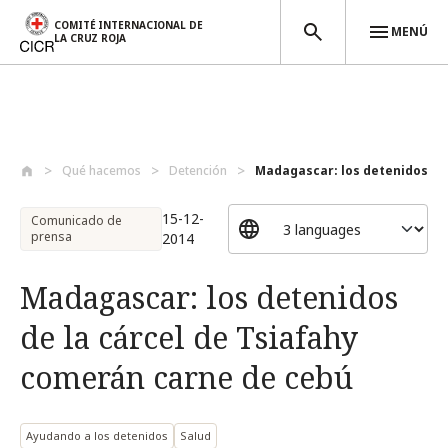
COMITÉ INTERNACIONAL DE
MENÚ
LA CRUZ ROJA
Pasar al contenido principal
Qué hacemos
Detención
Madagascar: los detenidos de l
15-12-
Comunicado de
prensa
2014
Madagascar: los detenidos
de la cárcel de Tsiafahy
comerán carne de cebú
Ayudando a los detenidos
Salud