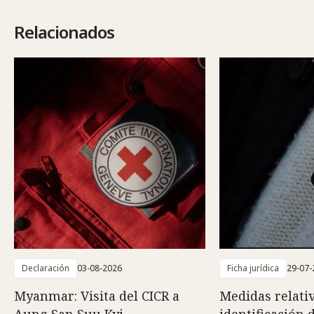
Relacionados
Declaración
03-08-2026
Ficha jurídica
29-07-
Myanmar: Visita del CICR a
Medidas relativ