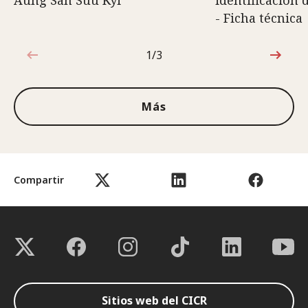
Aung San Suu Kyi
identificación 
- Ficha técnica
1/3
1de3
Más
Compartir
Sitios web del CICR