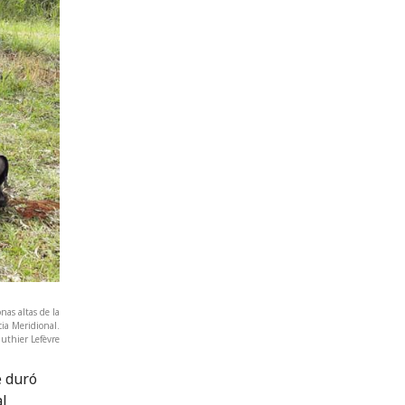
nas altas de la
cia Meridional.
uthier Lefèvre
e duró
al