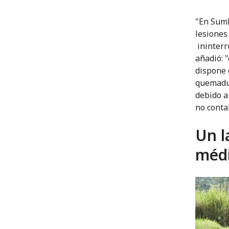
"En Sumb
lesiones
ininterr
añadió: 
dispone 
quemadur
debido a
no conta
Un l
méd