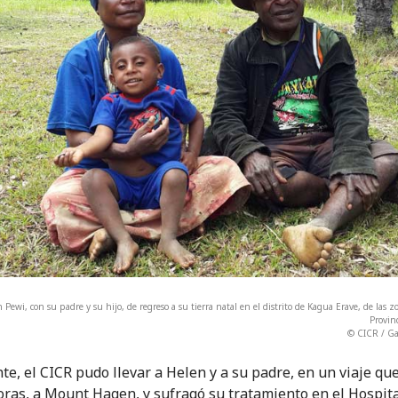
 Pewi, con su padre y su hijo, de regreso a su tierra natal en el distrito de Kagua Erave, de las zo
Provin
© CICR / Ga
te, el CICR pudo llevar a Helen y a su padre, en un viaje qu
oras, a Mount Hagen, y sufragó su tratamiento en el Hospit