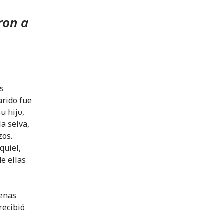
ron a
s
arido fue
u hijo,
la selva,
zos.
quiel,
e ellas
penas
recibió