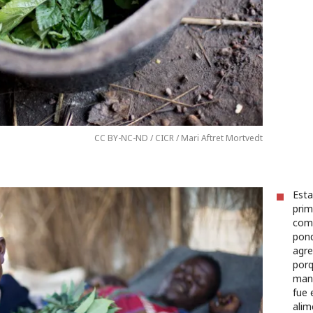
CC BY-NC-ND / CICR / Mari Aftret Mortvedt
Esta
prim
come
pond
agre
porq
mani
fue 
alim