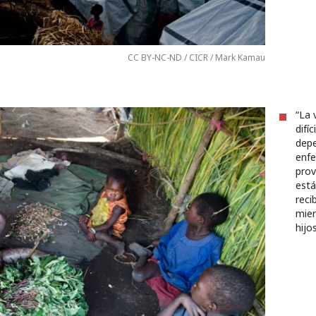
CC BY-NC-ND / CICR / Mark Kamau
“La 
difí
depe
enfe
prov
está
reci
mien
hijos