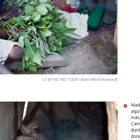
CC BY-NC-ND / CICR / Mari Aftret Mortvedt
Made
aquí
más 
Cami
duró
dond