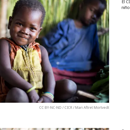
El C
niño
CC BY-NC-ND / CICR / Mari Aftret Mortvedt