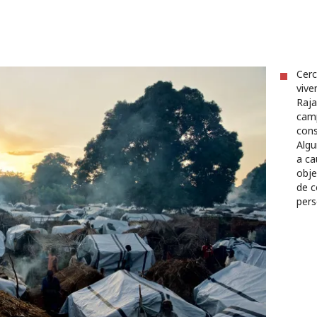
Cerc
vive
Raja
camp
cons
Algu
a ca
obje
de c
pers