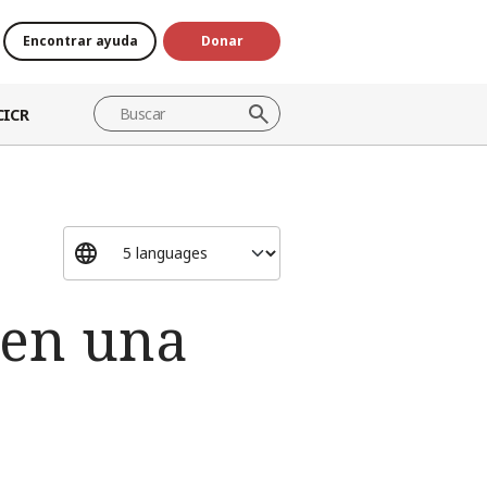
Encontrar ayuda
Donar
CICR
 en una