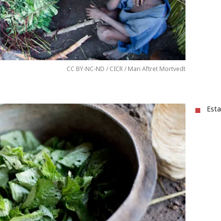
CC BY-NC-ND / CICR / Mari Aftret Mortvedt
Esta