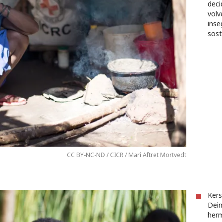
deci
volv
inse
sost
CC BY-NC-ND / CICR / Mari Aftret Mortvedt
Kers
Deim
herm