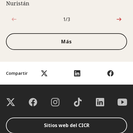
Nuristán
1/3
1de3
Más
Compartir
Sitios web del CICR