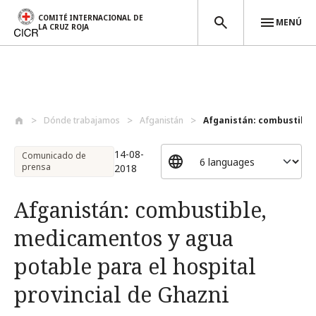
COMITÉ INTERNACIONAL DE
MENÚ
LA CRUZ ROJA
Pasar al contenido principal
Dónde trabajamos
Afganistán
Afganistán: combustible,
14-08-
Comunicado de
prensa
2018
Afganistán: combustible,
medicamentos y agua
potable para el hospital
provincial de Ghazni