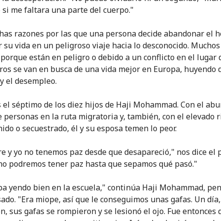
 si me faltara una parte del cuerpo."
as razones por las que una persona decide abandonar el h
r su vida en un peligroso viaje hacia lo desconocido. Mucho
 porque están en peligro o debido a un conflicto en el lugar
tros se van en busca de una vida mejor en Europa, huyendo d
y el desempleo.
s el séptimo de los diez hijos de Haji Mohammad. Con el ab
de personas en la ruta migratoria y, también, con el elevado 
nido o secuestrado, él y su esposa temen lo peor.
e y yo no tenemos paz desde que desapareció," nos dice el 
 no podremos tener paz hasta que sepamos qué pasó."
ba yendo bien en la escuela," continúa Haji Mohammad, pe
sado. "Era miope, así que le conseguimos unas gafas. Un día,
n, sus gafas se rompieron y se lesionó el ojo. Fue entonces 