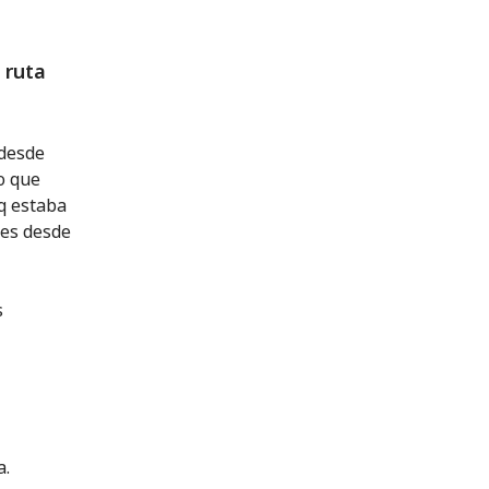
 ruta
 desde
vo que
q estaba
res desde
s
a.