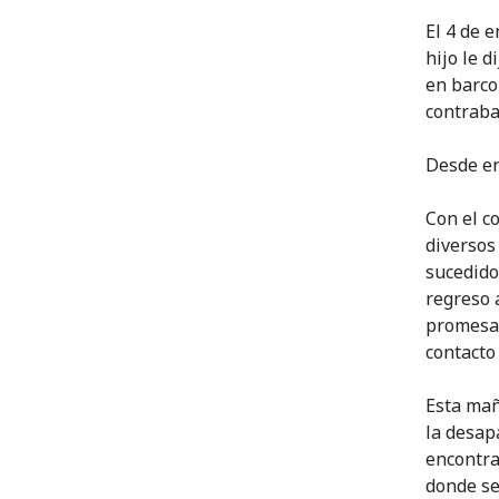
El 4 de 
hijo le 
en barco
contraba
Desde ent
Con el c
diversos
sucedido
regreso 
promesa 
contacto
Esta mañ
la desap
encontra
donde se