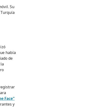
óvil. Su
e Turquía
izó
que había
viado de
 la
tro
egistrar
para
he Face"
rantes y