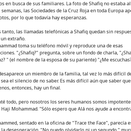
os en busca de sus familiares. La foto de Shafiq no estaba al
s semanas, las Sociedades de la Cruz Roja en toda Europa a
otos, por lo que todavía hay esperanzas.
 tanto, las llamadas telefónicas a Shafiq quedan sin respue
 un extraño.
ammad toma su teléfono móvil y reproduce una de esas
ciones. "¿Shafiq?" pregunta, sobre un fondo de charla, "¿Sha
z? " (el nombre de la esposa de su pariente) "¿Me escuchas
esaparece un miembro de la familia, tal vez lo más difícil d
 sea el silencio de no saber. Es más difícil aún que saber que
enos, entonces, hay un final.
nté todo, pero nosotros los seres humanos somos impotente
 Haji Mohammad. "Sólo espero que Alá nos ayude a encontra
ammed, sentado en la oficina de "Trace the Face", parecía e
 la desesperación. "No puedo olvidarlo ni un segundo," mu