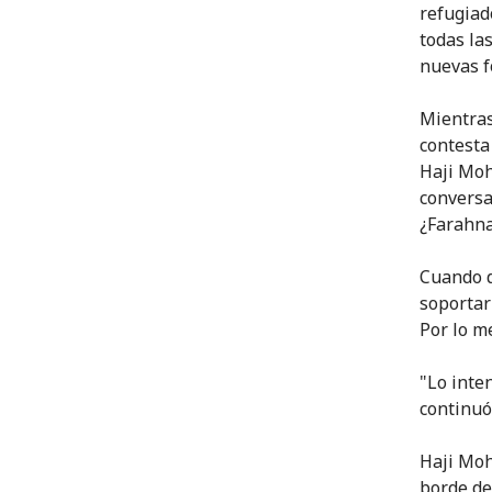
refugiad
todas la
nuevas f
Mientras
contesta
Haji Moh
conversa
¿Farahna
Cuando d
soportar
Por lo m
"Lo inte
continuó
Haji Moh
borde de