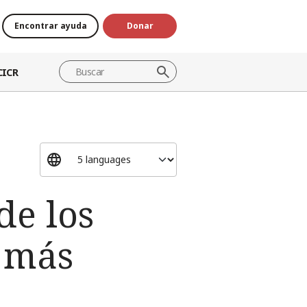
Encontrar ayuda
Donar
CICR
de los
o más