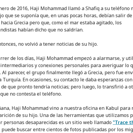
enero de 2016, Haji Mohammad llamó a Shafiq a su teléfono m
dijo que se suponía que, en unas pocas horas, debían salir d
 hacia Grecia pero que, como el mar estaba agitado, los
ndistas habían dicho que no saldrían.
onces, no volvió a tener noticias de su hijo.
orrer de los días, Haji Mohammad empezó a alarmarse, y util
 intermediarios y conexiones personales para averiguar lo 
. Al parecer, el grupo finalmente llegó a Grecia, pero fue en
a Turquía. En ocasiones, su contacto le daba esperanzas con
de que pronto tendría noticias; pero luego, lo transfirió a o
 que no contesta el teléfono.
ana, Haji Mohammad vino a nuestra oficina en Kabul para r
arición de su hijo. Una de las herramientas que utilizamos 
r personas desaparecidas es un sitio web llamado
"Trace t
 puede buscar entre cientos de fotos publicadas por los mig