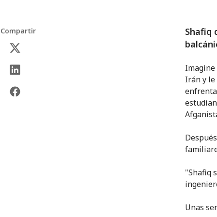
Shafiq 
Compartir
balcáni
Imagine 
Irán y l
enfrenta
estudiand
Afganistá
Después 
familiar
"Shafiq 
ingenier
Unas sem