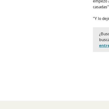
empezó a
casadas"
"Y lo dejé 
¿Busc
busca
entre