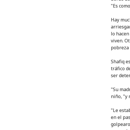
"Es como
Hay much
arriesga
lo hacen
viven. O
pobreza 
Shafiq e
tráfico 
ser dete
"Su madr
niño, "y
"Le esta
en el pa
golpearo