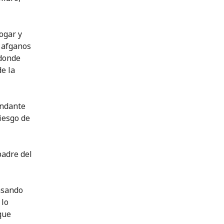
ogar y
s afganos
 donde
e la
undante
riesgo de
padre del
nsando
 lo
que