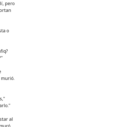
lí, pero
portan
sta o
fiq?
?"
e
 murió.
s,"
rlo."
star al
rmuró,