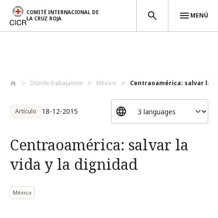
COMITÉ INTERNACIONAL DE
MENÚ
LA CRUZ ROJA
Pasar al contenido principal
Dónde trabajamos
México
Centraoamérica: salvar la vid
18-12-2015
Artículo
Centraoamérica: salvar la
vida y la dignidad
México