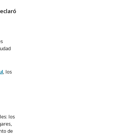
declaró
es
iudad
ul
, los
es: los
gares,
nto de