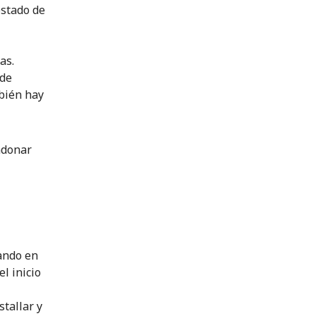
estado de
as.
 de
bién hay
ndonar
jando en
l inicio
tallar y