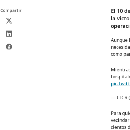
El 10 d
Compartir
la vict
operaci
Aunque h
necesida
como par
Mientras
hospital
pic.twi
— CICR 
Para qui
vecindar
cientos 