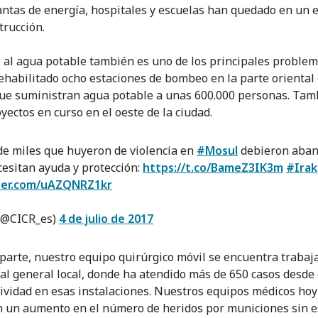
antas de energía, hospitales y escuelas han quedado en un 
trucción.
o al agua potable también es uno de los principales problem
habilitado ocho estaciones de bombeo en la parte oriental
ue suministran agua potable a unas 600.000 personas. Tam
yectos en curso en el oeste de la ciudad.
de miles que huyeron de violencia en
#Mosul
debieron aba
cesitan ayuda y protección:
https://t.co/BameZ3IK3m
#Irak
tter.com/uAZQNRZ1kr
(@CICR_es)
4 de julio de 2017
 parte, nuestro equipo quirúrgico móvil se encuentra traba
tal general local, donde ha atendido más de 650 casos desde e
tividad en esas instalaciones. Nuestros equipos médicos hoy
 un aumento en el número de heridos por municiones sin es