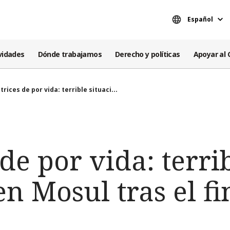
Español
vidades
Dónde trabajamos
Derecho y políticas
Apoyar al 
trices de por vida: terrible situaci...
 de por vida: terri
en Mosul tras el fi