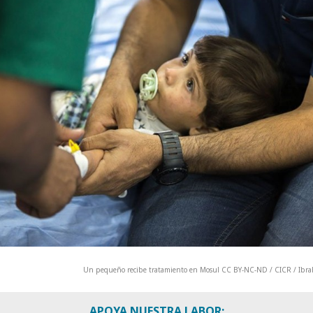
Un pequeño recibe tratamiento en Mosul CC BY-NC-ND / CICR / Ibr
APOYA NUESTRA LABOR: