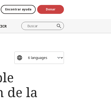
Encontrar ayuda
Donar
CICR
ble
n de la