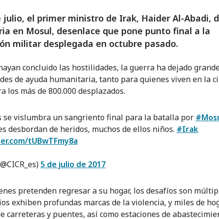
e julio, el primer ministro de Irak, Haider Al-Abadi, 
oria en Mosul, desenlace que pone punto final a la
ón militar desplegada en octubre pasado.
ayan concluido las hostilidades, la guerra ha dejado grand
des de ayuda humanitaria, tanto para quienes viven en la c
a los más de 800.000 desplazados.
 se vislumbra un sangriento final para la batalla por
#Mos
es desbordan de heridos, muchos de ellos niños.
#Irak
tter.com/tUBwTFmy8a
(@CICR_es)
5 de julio de 2017
enes pretenden regresar a su hogar, los desafíos son múltipl
ios exhiben profundas marcas de la violencia, y miles de ho
de carreteras y puentes, así como estaciones de abastecimie