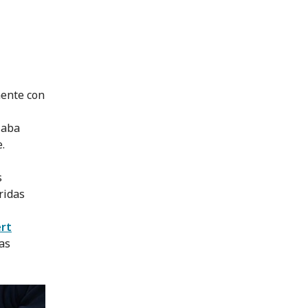
mente con
jaba
.
s
ridas
ert
sas