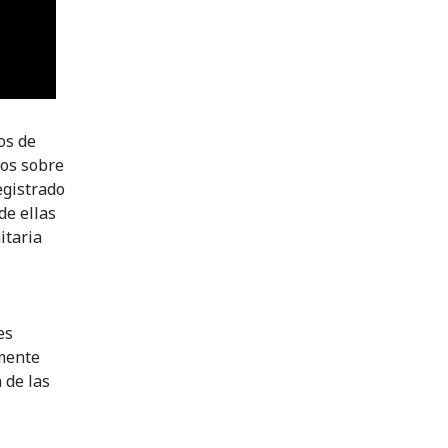
os de
tos sobre
egistrado
de ellas
itaria
es
lmente
 de las