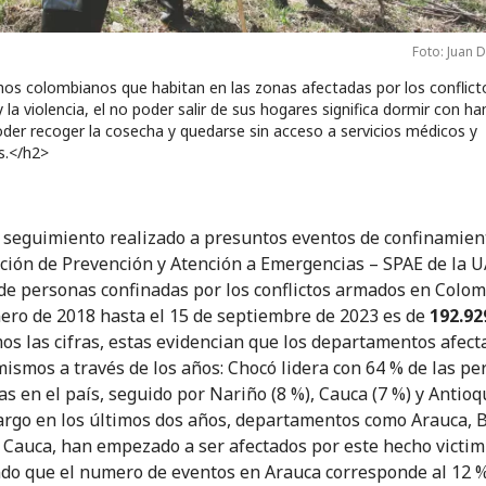
Foto: Juan 
os colombianos que habitan en las zonas afectadas por los conflict
la violencia, el no poder salir de sus hogares significa dormir con h
oder recoger la cosecha y quedarse sin acceso a servicios médicos y
s.</h2>
 seguimiento realizado a presuntos eventos de confinamient
ción de Prevención y Atención a Emergencias – SPAE de la U
e personas confinadas por los conflictos armados en Colo
ero de 2018 hasta el 15 de septiembre de 2023 es de
192.92
os las cifras, estas evidencian que los departamentos afect
 mismos a través de los años: Chocó lidera con 64 % de las p
s en el país, seguido por Nariño (8 %), Cauca (7 %) y Antioqu
rgo en los últimos dos años, departamentos como Arauca, B
l Cauca, han empezado a ser afectados por este hecho victim
do que el numero de eventos en Arauca corresponde al 12 %