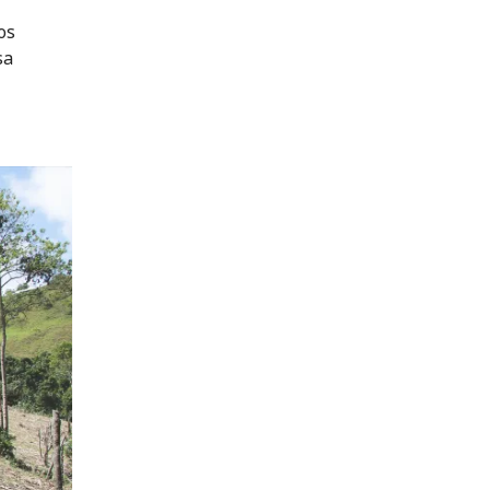
os
sa