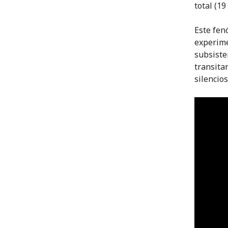
total (19
Este fen
experime
subsiste
transita
silencio