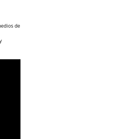
medios de
y