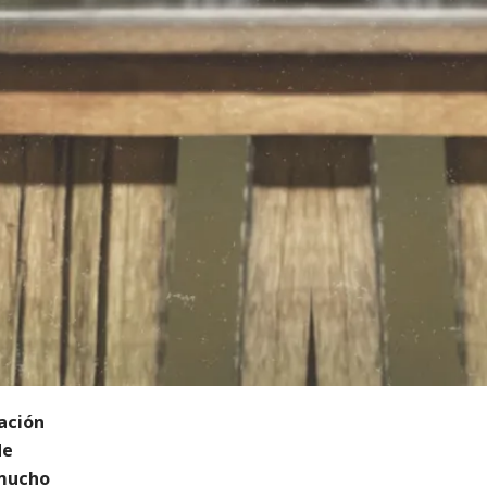
ación
de
 mucho