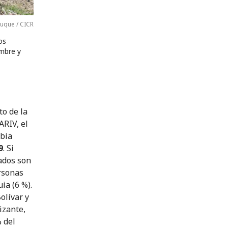
Duque / CICR
os
ambre y
o de la
ARIV, el
mbia
9
. Si
ados son
ersonas
ia (6 %).
olívar y
izante,
 del