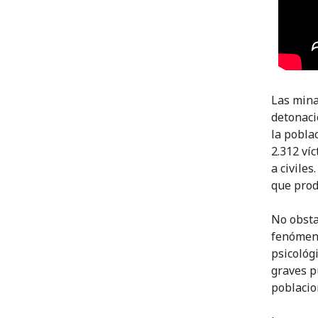
Las mina
detonaci
la poblac
2.312 ví
a civile
que prod
No obsta
fenómeno
psicológ
graves p
poblacio