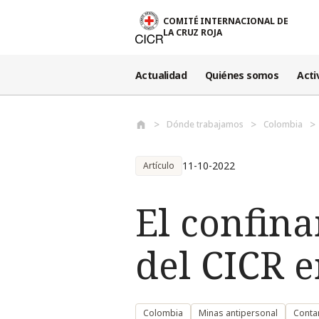
Pasar al contenido principal
COMITÉ INTERNACIONAL DE
LA CRUZ ROJA
Actualidad
Quiénes somos
Acti
Dónde trabajamos
Colombia
11-10-2022
Artículo
El confin
del CICR 
Colombia
Minas antipersonal
Conta