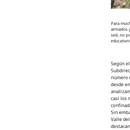
Para much
armados y 
sed, no p
educativo
Según el
Subdirec
número d
desde en
analizam
casi los
confinada
Sin emba
Valle de
destacan