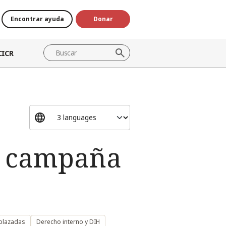
Encontrar ayuda
Donar
CICR
: campaña
splazadas
Derecho interno y DIH