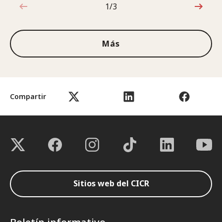
1/3
1de3
Más
Compartir
Sitios web del CICR