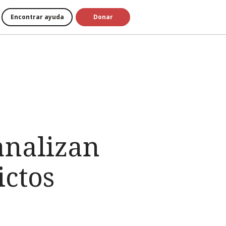
Encontrar ayuda
Donar
analizan
ictos