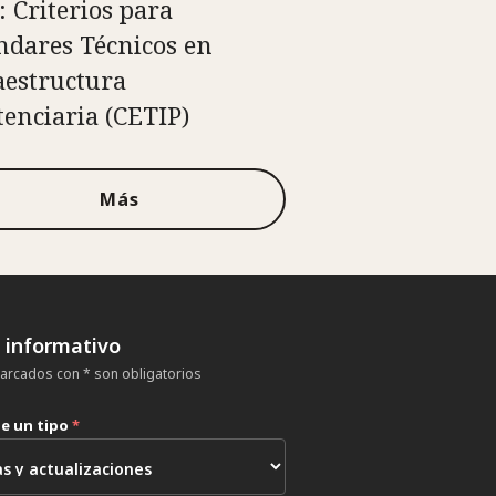
: Criterios para
ndares Técnicos en
aestructura
tenciaria (CETIP)
Más
n informativo
rcados con * son obligatorios
ne un tipo
*