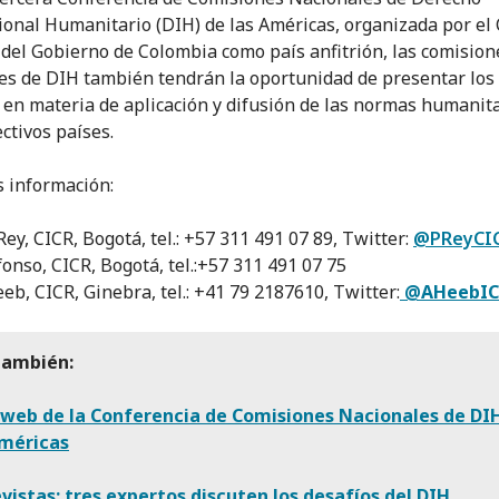
ional Humanitario (DIH) de las Américas, organizada por el
 del Gobierno de Colombia como país anfitrión, las comision
es de DIH también tendrán la oportunidad de presentar los
 en materia de aplicación y difusión de las normas humanit
ctivos países.
 información:
Rey, CICR, Bogotá, tel.: +57 311 491 07 89, Twitter:
@PReyCI
fonso, CICR, Bogotá, tel.:+57 311 491 07 75
eb, CICR, Ginebra, tel.: +41 79 2187610, Twitter:
@AHeebIC
también:
o web de la Conferencia de Comisiones Nacionales de DI
Américas
vistas: tres expertos discuten los desafíos del DIH