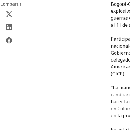
Bogotá-G
Compartir
explosiv
guerras 
al 11 de
Particip
nacional
Gobierno
delegado
American
(CICR).
"La mane
cambiand
hacer la
en Colom
en la pr
En esta 