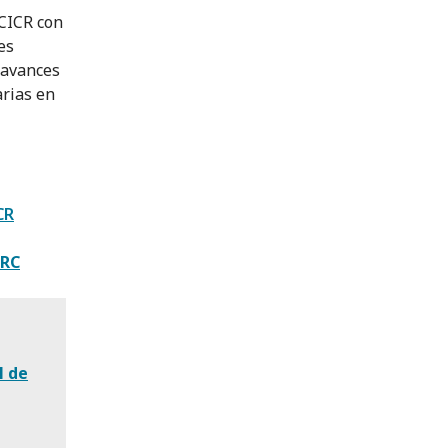
 CICR con
es
 avances
arias en
CR
RC
H de