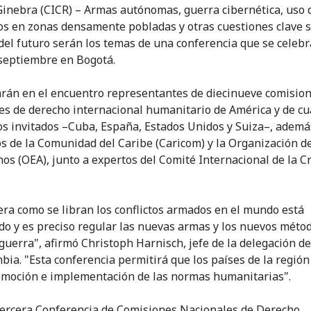
inebra (CICR) – Armas autónomas, guerra cibernética, uso 
os en zonas densamente pobladas y otras cuestiones clave s
del futuro serán los temas de una conferencia que se celebr
 septiembre en Bogotá.
arán en el encuentro representantes de diecinueve comisio
es de derecho internacional humanitario de América y de cu
s invitados –Cuba, España, Estados Unidos y Suiza–, ademá
s de la Comunidad del Caribe (Caricom) y la Organización d
os (OEA), junto a expertos del Comité Internacional de la C
ra como se libran los conflictos armados en el mundo está
o y es preciso regular las nuevas armas y los nuevos méto
 guerra", afirmó Christoph Harnisch, jefe de la delegación d
bia. "Esta conferencia permitirá que los países de la regió
omoción e implementación de las normas humanitarias".
tercera Conferencia de Comisiones Nacionales de Derecho