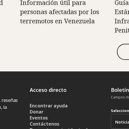
d
Información útil para
Guía
personas afectadas por los
Está
terremotos en Venezuela
Infr
Peni
Acceso directo
Boletí
Campos ma
, reseñas
Encontrar ayuda
, la
Seleccio
Donar
Eventos
Contáctenos