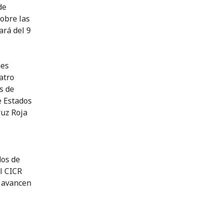
de
obre las
ará del 9
nes
atro
s de
e Estados
ruz Roja
dos de
el CICR
n avancen