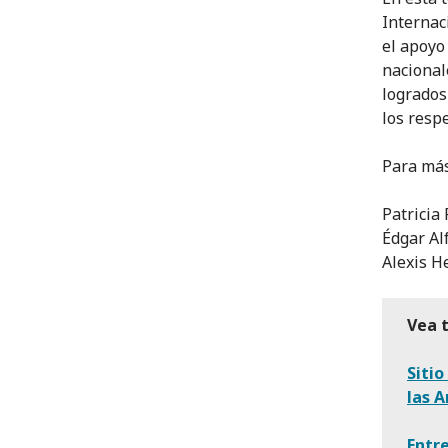
Internac
el apoyo
nacional
logrados
los respe
Para más
Patricia 
Édgar Al
Alexis He
Vea 
Siti
las 
Entre