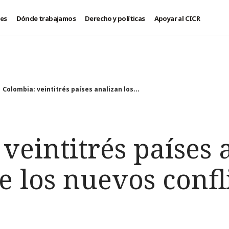
des
Dónde trabajamos
Derecho y políticas
Apoyar al CICR
Colombia: veintitrés países analizan los...
veintitrés países 
de los nuevos confl