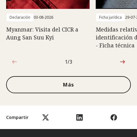
Declaración
03-08-2026
Ficha jurídica
29-07-
Myanmar: Visita del CICR a
Medidas relativ
Aung San Suu Kyi
identificación 
- Ficha técnica
1/3
1de3
Más
Compartir