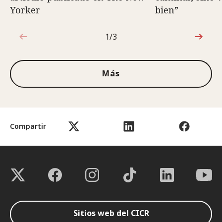
Yorker
bien”
1/3
1de3
Más
Compartir
Sitios web del CICR