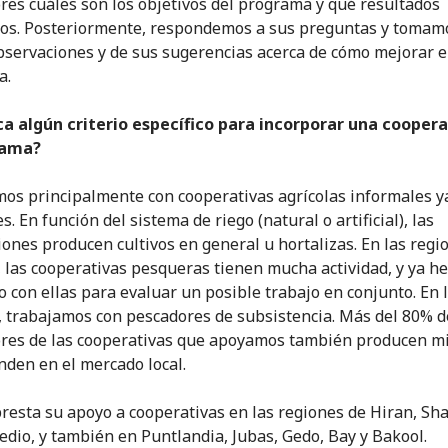
ores cuáles son los objetivos del programa y qué resultados
s. Posteriormente, respondemos a sus preguntas y tomam
bservaciones y de sus sugerencias acerca de cómo mejorar e
a.
ca algún criterio específico para incorporar una coopera
rama?
os principalmente con cooperativas agrícolas informales y
s. En función del sistema de riego (natural o artificial), las
iones producen cultivos en general u hortalizas. En las regi
, las cooperativas pesqueras tienen mucha actividad, y ya 
o con ellas para evaluar un posible trabajo en conjunto. En 
s, trabajamos con pescadores de subsistencia. Más del 80% d
ores de las cooperativas que apoyamos también producen mi
nden en el mercado local.
presta su apoyo a cooperativas en las regiones de Hiran, Sh
edio, y también en Puntlandia, Jubas, Gedo, Bay y Bakool.