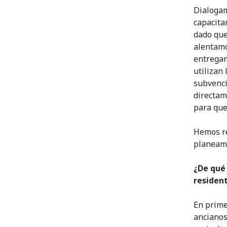
Dialogam
capacita
dado que
alentamo
entregam
utilizan 
subvenci
directam
para que
Hemos re
planeamo
¿De qué
resident
En prime
ancianos