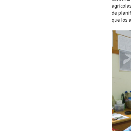
agrícola
de plani
que los 