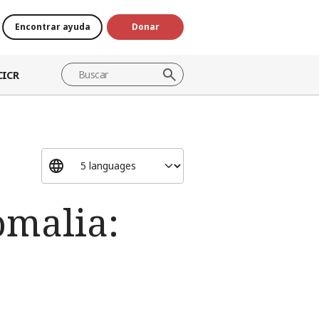
Encontrar ayuda
Donar
CICR
omalia: