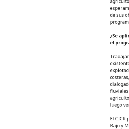
agricult
esperamo
de sus o
program
¿Se apli
el prog
Trabajam
existente
explotac
costeras
dialogad
fluviale
agricult
luego ve
El CICR 
Bajo y M