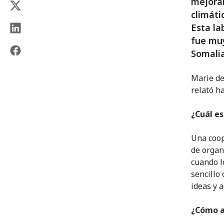
mejorar
climáti
Esta la
fue muy
Somalia
Marie de
relató h
¿Cuál es
Una coop
de organ
cuando l
sencillo
ideas y a
¿Cómo a