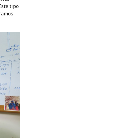
Este tipo
eramos