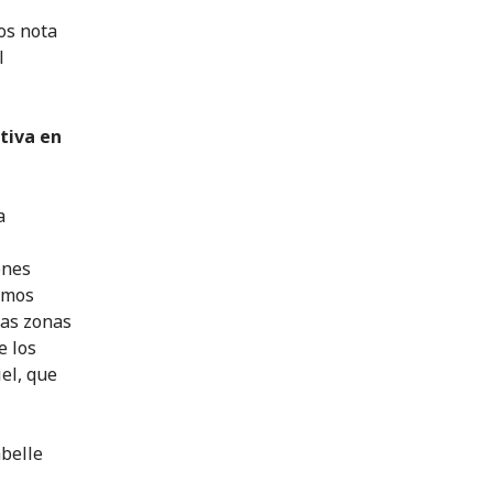
os nota
l
tiva en
a
ones
hemos
las zonas
e los
el, que
abelle