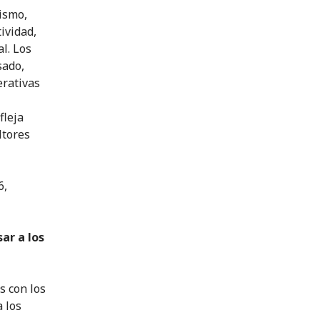
ismo,
ividad,
l. Los
sado,
erativas
fleja
ltores
6,
ar a los
s con los
 los