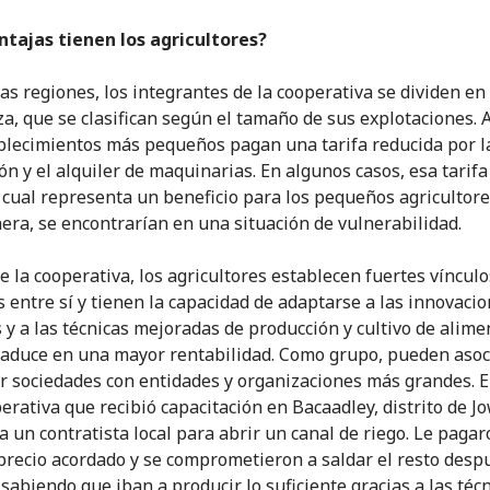
tajas tienen los agricultores?
as regiones, los integrantes de la cooperativa se dividen e
za, que se clasifican según el tamaño de sus explotaciones. 
blecimientos más pequeños pagan una tarifa reducida por l
ón y el alquiler de maquinarias. En algunos casos, esa tarifa
o cual representa un beneficio para los pequeños agricultore
era, se encontrarían en una situación de vulnerabilidad.
e la cooperativa, los agricultores establecen fuertes vínculo
s entre sí y tienen la capacidad de adaptarse a las innovaci
s y a las técnicas mejoradas de producción y cultivo de alimen
raduce en una mayor rentabilidad. Como grupo, pueden asoc
 sociedades con entidades y organizaciones más grandes. E
erativa que recibió capacitación en Bacaadley, distrito de Jo
a un contratista local para abrir un canal de riego. Le pagar
precio acordado y se comprometieron a saldar el resto despu
 sabiendo que iban a producir lo suficiente gracias a las téc