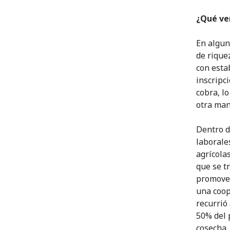
¿Qué ven
En algun
de rique
con esta
inscripci
cobra, l
otra man
Dentro d
laborale
agrícola
que se t
promover
una coop
recurrió 
50% del 
cosecha,