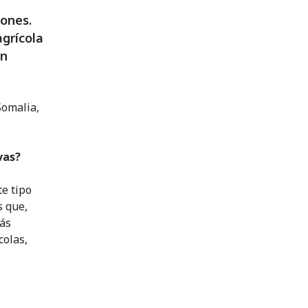
iones.
agrícola
en
Somalia,
vas?
e tipo
s que,
más
colas,