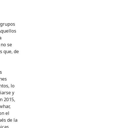
n grupos
Aquellos
a
 no se
s que, de
s
ones
tos, lo
iarse y
n 2015,
whar,
on el
és de la
nicas