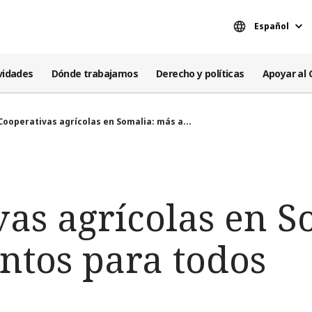
Español
vidades
Dónde trabajamos
Derecho y políticas
Apoyar al 
Cooperativas agrícolas en Somalia: más a...
as agrícolas en S
ntos para todos