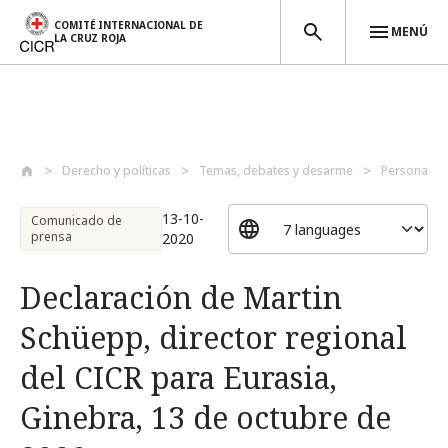
COMITÉ INTERNACIONAL DE
MENÚ
LA CRUZ ROJA
Pasar al contenido principal
Derecho y políticas
Temas, debates y desarme
Personas p
13-10-
Comunicado de
prensa
2020
Declaración de Martin
Schüepp, director regional
del CICR para Eurasia,
Ginebra, 13 de octubre de