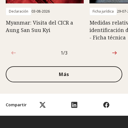
Declaración
03-08-2026
Ficha jurídica
29-07-
Myanmar: Visita del CICR a
Medidas relativ
Aung San Suu Kyi
identificación 
- Ficha técnica
1/3
1de3
Más
Compartir