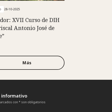
o
28-10-2025
dor: XVII Curso de DIH
iscal Antonio José de
e”
Más
n informativo
rcados con * son obligatorios