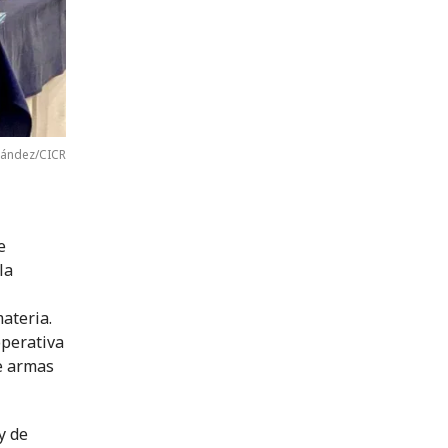
nández/CICR
e
la
ateria.
operativa
e armas
y de