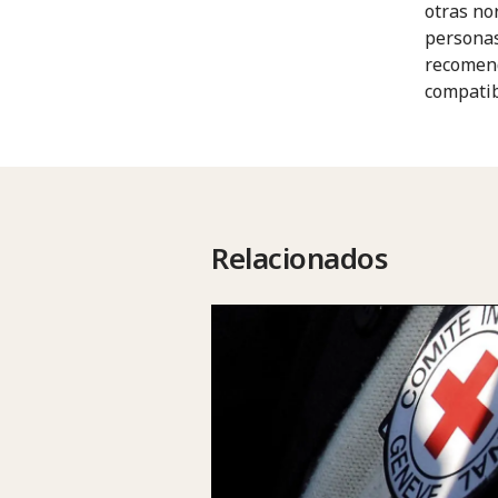
otras no
personas
recomend
compatib
Relacionados