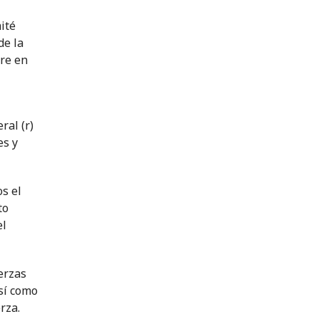
ité
de la
bre en
ral (r)
es y
os el
to
el
erzas
así como
rza.