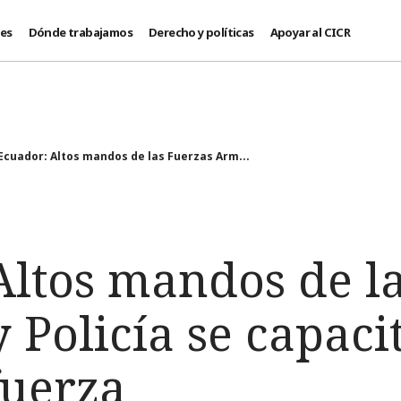
des
Dónde trabajamos
Derecho y políticas
Apoyar al CICR
Ecuador: Altos mandos de las Fuerzas Arm...
Altos mandos de l
Policía se capaci
fuerza