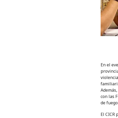
En el ev
provinci
violenci
familiar
Además, 
con las 
de fuego
El CICR 