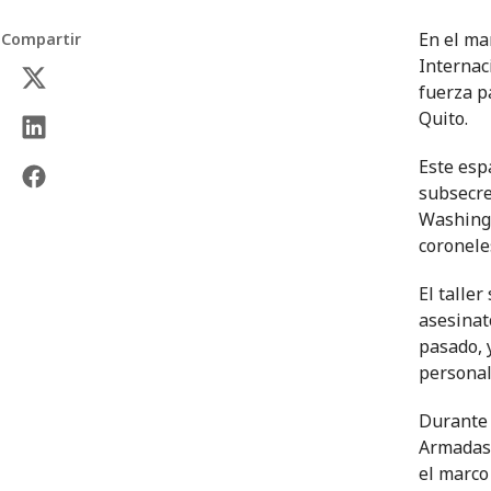
En el ma
Compartir
Internaci
fuerza p
Quito.
Este esp
subsecre
Washingt
coronele
El taller
asesinat
pasado, 
personal
Durante 
Armadas 
el marco