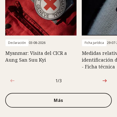
Declaración
03-08-2026
Ficha jurídica
29-07-
Myanmar: Visita del CICR a
Medidas relativ
Aung San Suu Kyi
identificación 
- Ficha técnica
1/3
1de3
Más