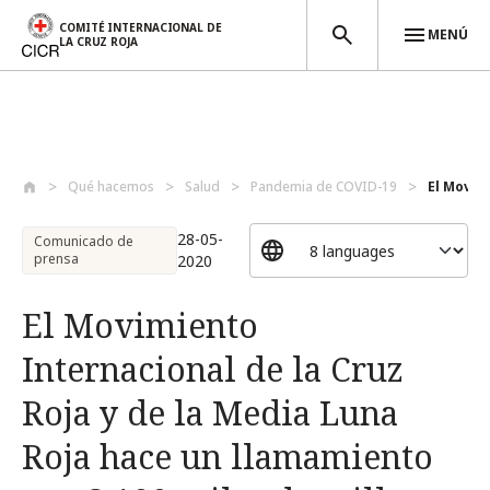
COMITÉ INTERNACIONAL DE
MENÚ
LA CRUZ ROJA
Pasar al contenido principal
Qué hacemos
Salud
Pandemia de COVID-19
El Movimi
28-05-
Comunicado de
prensa
2020
El Movimiento
Internacional de la Cruz
Roja y de la Media Luna
Roja hace un llamamiento