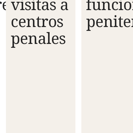
res
visitas a
funcio
centros
penite
penales