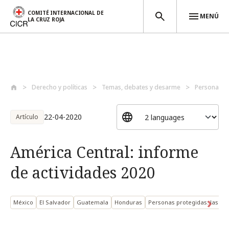
COMITÉ INTERNACIONAL DE
MENÚ
LA CRUZ ROJA
Pasar al contenido principal
Derecho y políticas
Temas, debates y desarme
Personas p
22-04-2020
Artículo
América Central: informe
de actividades 2020
México
El Salvador
Guatemala
Honduras
Personas protegidas: las p