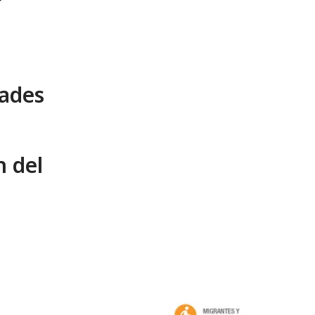
dades
n del