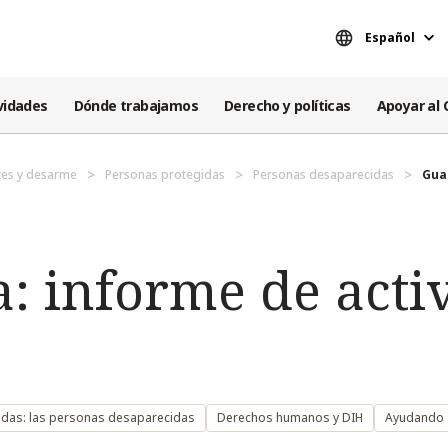
Español
vidades
Dónde trabajamos
Derecho y políticas
Apoyar al 
es y desarme
Personas protegidas
Personas desaparecidas
Gua
: informe de acti
idas: las personas desaparecidas
Derechos humanos y DIH
Ayudando 