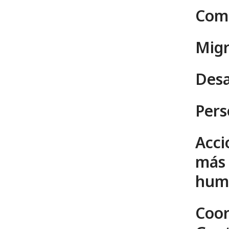
Comu
Migr
Desa
Pers
Acci
más 
hum
Coor