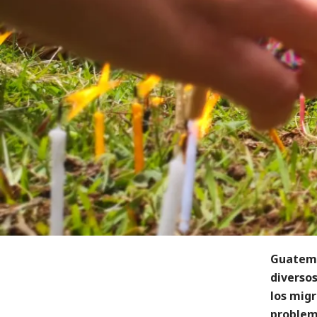
Guatema
diversos
los migr
problem