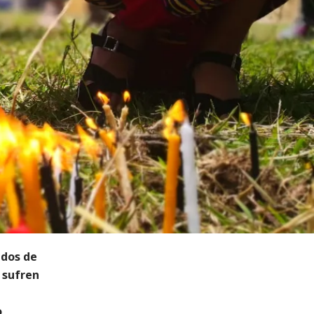
ados de
e sufren
o