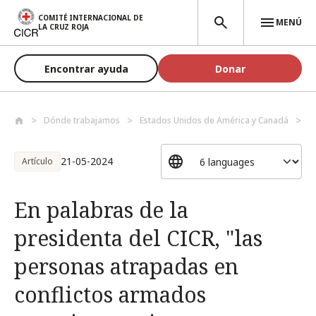
Pasar al contenido principal
COMITÉ INTERNACIONAL DE
MENÚ
LA CRUZ ROJA
Encontrar ayuda
Donar
Dónde trabajamos
Estados Unidos de América y Canadá
E
21-05-2024
Artículo
En palabras de la
presidenta del CICR, "las
personas atrapadas en
conflictos armados