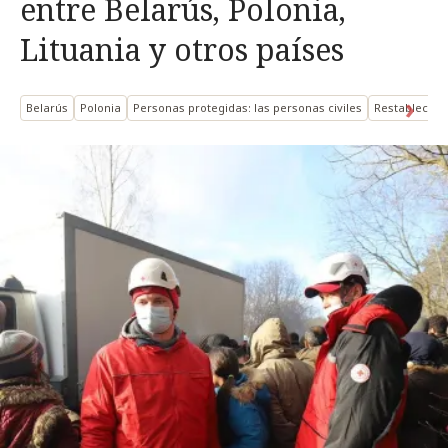
entre Belarús, Polonia,
Lituania y otros países
Belarús
Polonia
Personas protegidas: las personas civiles
Restablecimie