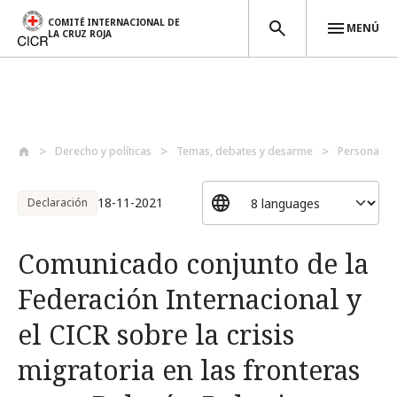
COMITÉ INTERNACIONAL DE
MENÚ
LA CRUZ ROJA
Pasar al contenido principal
Derecho y políticas
Temas, debates y desarme
Personas p
18-11-2021
Declaración
Comunicado conjunto de la
Federación Internacional y
el CICR sobre la crisis
migratoria en las fronteras