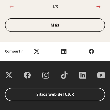
1/3
1de3
Más
Compartir
Sitios web del CICR