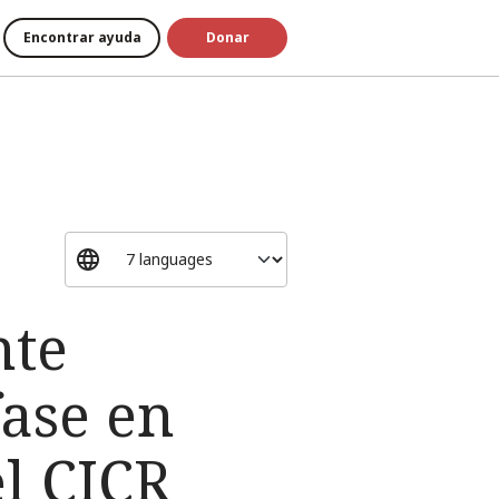
Encontrar ayuda
Donar
nte
fase en
el CICR