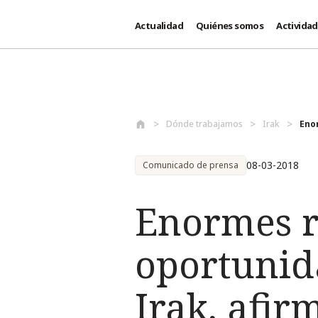
Actualidad
Quiénes somos
Activida
Pasar al contenido principal
Dónde trabajamos
Irak
Eno
08-03-2018
Comunicado de prensa
Enormes r
oportunid
Irak, afir