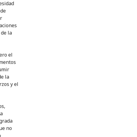
esidad
 de
r
saciones
 de la
ero el
ementos
umir
de la
zos y el
os,
ca
egrada
ue no
o