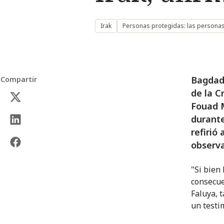
Irak
Personas protegidas: las persona
Bagdad/
Compartir
de la C
Fouad M
durante
refirió
observa
"Si bien
consecue
Faluya, 
un testim