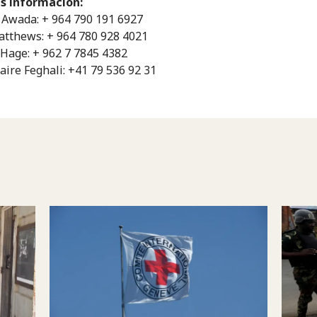
s información:
Awada: + 964 790 191 6927
tthews: + 964 780 928 4021
 Hage: + 962 7 7845 4382
aire Feghali: +41 79 536 92 31