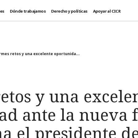
des
Dónde trabajamos
Derecho y políticas
Apoyar al CICR
rmes retos y una excelente oportunida...
etos y una excele
ad ante la nueva 
ma el presidente d