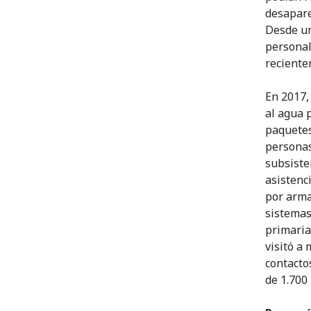
desapare
Desde un
personal
reciente
En 2017,
al agua 
paquetes
personas
subsiste
asistenc
por arma
sistemas
primaria
visitó a
contacto
de 1.700