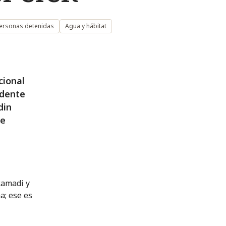
personas detenidas
Agua y hábitat
cional
idente
din
se
Ramadi y
a; ese es