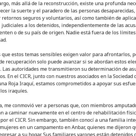
rgo, más allá de la reconstrucción, existe una profunda nec
recer la suerte y el paradero de las personas desaparecidas,
 retornos seguros y voluntarios, así como también de aplica
 judiciales a los detenidos, independientemente de las acu
enten o de su país de origen. Nadie está fuera de los límites
ad.
que estos temas sensibles exigen valor para afrontarlos, p
de recuperación solo puede avanzar si se abordan estos el
s. Las autoridades me transmitieron su determinación de as
tos. En el CICR, junto con nuestros asociados en la Sociedad 
na Roja Iraquí, estamos comprometidos a apoyar sus esfuer
los iraquíes.
a, me conmovió ver a personas que, con miembros amputad
n a caminar nuevamente en el centro de rehabilitación físi
por el CICR. Sin embargo, también conocí a una familia int
 mujeres en un campamento en Anbar, quienes me dijeron q
egresar a su hogar. Sus familiares varones están detenidos 