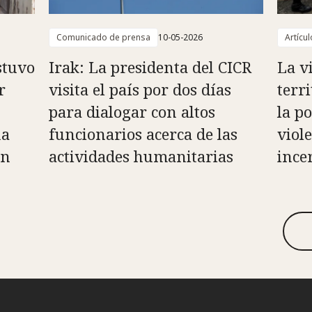
Comunicado de prensa
10-05-2026
Artícul
stuvo
Irak: La presidenta del CICR
La v
r
visita el país por dos días
terr
para dialogar con altos
la po
na
funcionarios acerca de las
viole
en
actividades humanitarias
ince