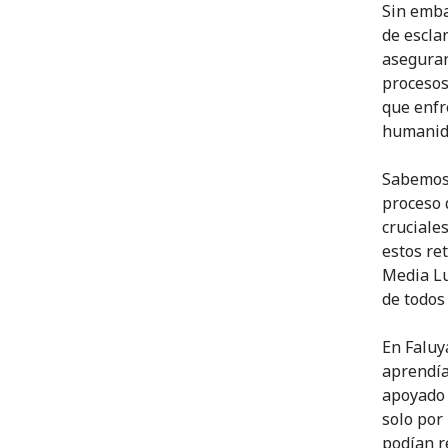
Sin emba
de escla
asegurar
procesos
que enfr
humanid
Sabemos 
proceso 
cruciale
estos re
Media Lu
de todos 
En Faluy
aprendía
apoyado 
solo por
podían r