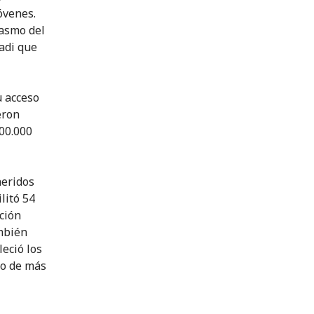
óvenes.
iasmo del
adi que
u acceso
eron
300.000
heridos
litó 54
ción
ambién
leció los
ro de más