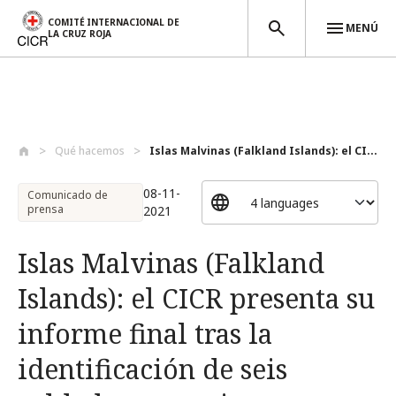
COMITÉ INTERNACIONAL DE
MENÚ
LA CRUZ ROJA
Pasar al contenido principal
Qué hacemos
Islas Malvinas (Falkland Islands): el CI...
08-11-
Comunicado de
prensa
2021
Islas Malvinas (Falkland
Islands): el CICR presenta su
informe final tras la
identificación de seis