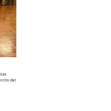
elas
rcito del