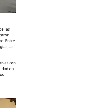
de las
taron
ad. Entre
gías, así
tivas con
lidad en
sus