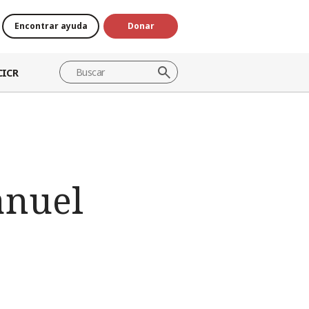
Encontrar ayuda
Donar
CICR
anuel