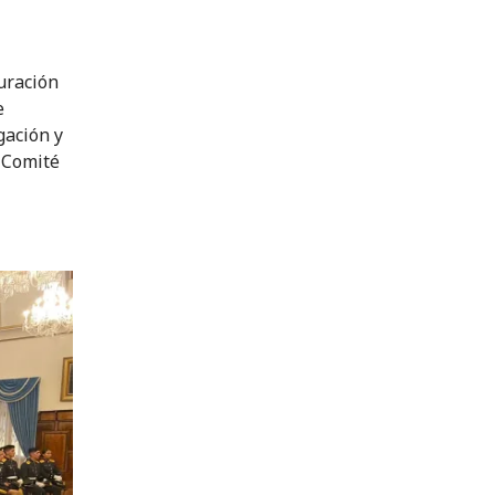
uración
e
gación y
l Comité