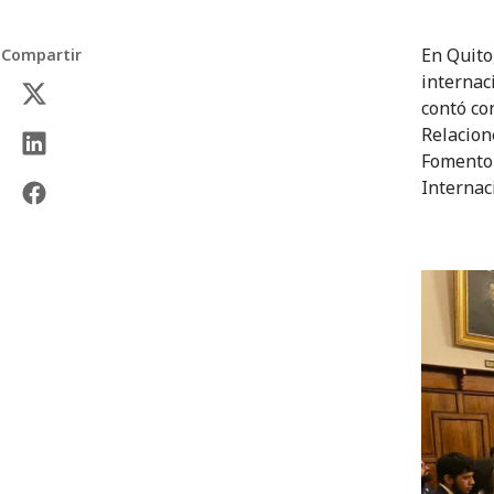
En Quito
Compartir
internac
contó co
Relacion
Fomento 
Internac