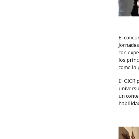
El concu
Jornadas
con expe
los prin
como la 
El CICR p
universi
un conte
habilidad