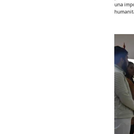
una impo
humanita