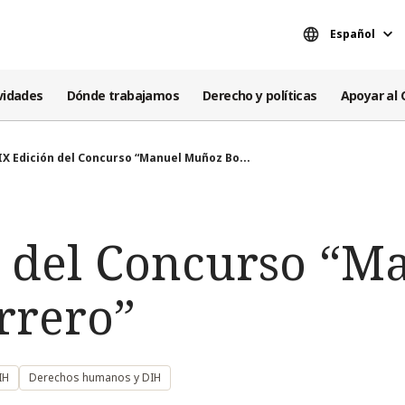
Español
vidades
Dónde trabajamos
Derecho y políticas
Apoyar al 
IX Edición del Concurso “Manuel Muñoz Bo...
n del Concurso “M
rrero”
IH
Derechos humanos y DIH