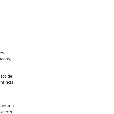
les
mados,
isco de
ntificia
sperado
talecer