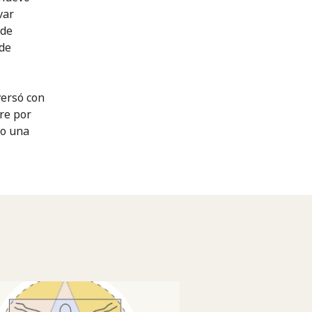
var
 de
 de
versó con
bre por
mo una