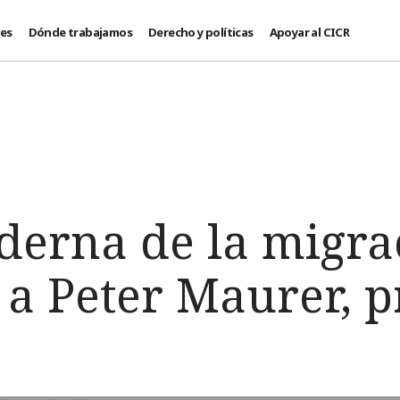
des
Dónde trabajamos
Derecho y políticas
Apoyar al CICR
derna de la migra
 a Peter Maurer, p