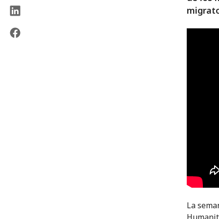
migrato
La seman
Humanita