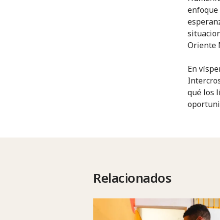
enfoque 
esperanz
situacio
Oriente 
En víspe
Intercro
qué los 
oportuni
Relacionados