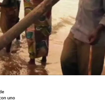
de
con uno