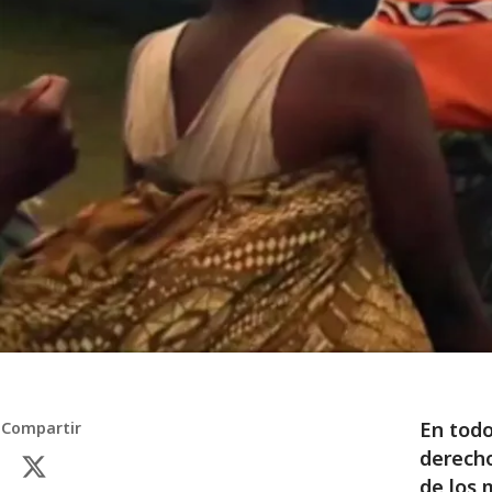
En todo
Compartir
derech
de los 