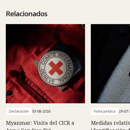
Relacionados
Declaración
03-08-2026
Ficha jurídica
29-07-
Myanmar: Visita del CICR a
Medidas relativ