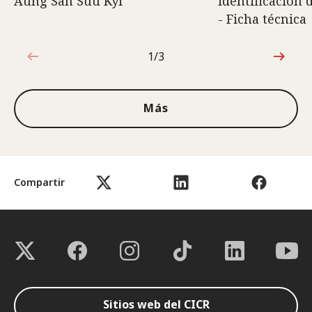
Aung San Suu Kyi
identificación 
- Ficha técnica
1/3
1de3
Más
Compartir
Sitios web del CICR