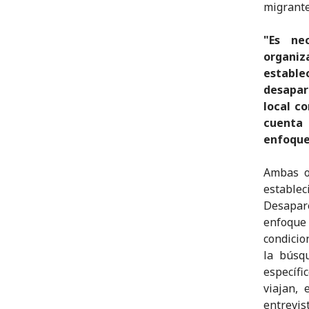
migrante
"Es ne
organiz
estable
desapar
local c
cuenta 
enfoque 
Ambas o
estable
Desapar
enfoque
condicio
la búsq
específi
viajan, 
entrevi