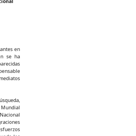
cional
rantes en
én se ha
parecidas
spensable
mediatos
úsqueda,
o Mundial
 Nacional
raciones
esfuerzos