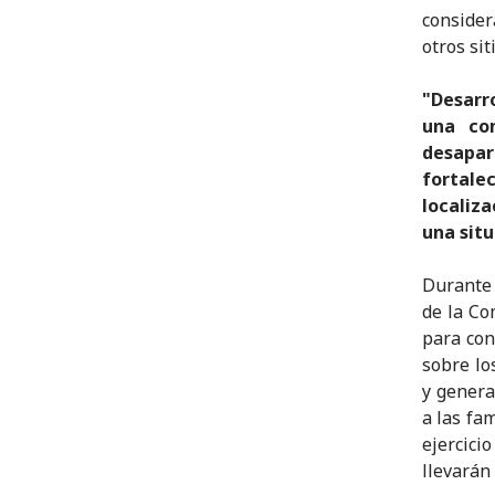
consider
otros sit
"Desarr
una co
desapa
fortal
localiz
una situ
Durante 
de la Co
para con
sobre lo
y genera
a las fa
ejercic
llevarán