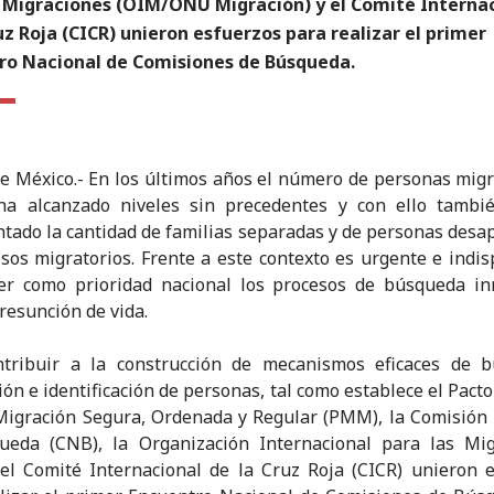
s Migraciones (OIM/ONU Migración) y el Comité Interna
uz Roja (CICR) unieron esfuerzos para realizar el primer
ro Nacional de Comisiones de Búsqueda.
e México.- En los últimos años el número de personas mig
ha alcanzado niveles sin precedentes y con ello tambi
tado la cantidad de familias separadas y de personas desa
sos migratorios. Frente a este contexto es urgente e indi
cer como prioridad nacional los procesos de búsqueda in
presunción de vida.
ntribuir a la construcción de mecanismos eficaces de b
ción e identificación de personas, tal como establece el Pact
Migración Segura, Ordenada y Regular (PMM), la Comisión
ueda (CNB), la Organización Internacional para las Mig
el Comité Internacional de la Cruz Roja (CICR) unieron 