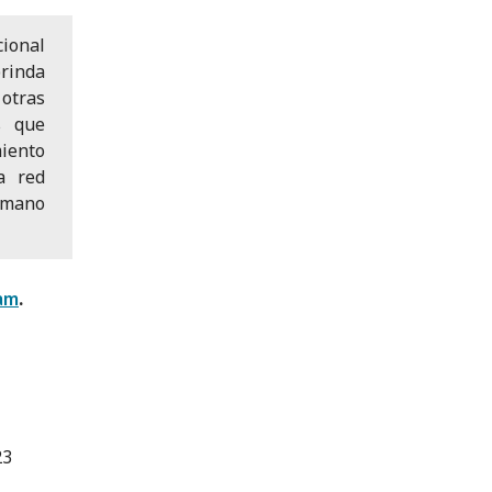
ional
rinda
 otras
s que
iento
a red
 mano
am
.
23