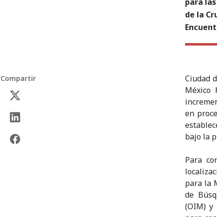
para la
de la Cr
Encuent
Ciudad d
Compartir
México 
incremen
en proce
estable
bajo la 
Para co
localiza
para la 
de Búsq
(OIM) y 