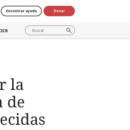
Encontrar ayuda
Donar
CICR
r la
a de
ecidas