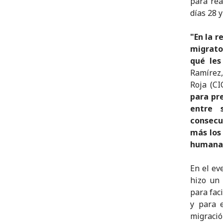
para rea
días 28 
"En la r
migrato
qué les
Ramírez,
Roja (CI
para pre
entre 
consecu
más los
humana
En el ev
hizo un 
para fac
y para e
migraci