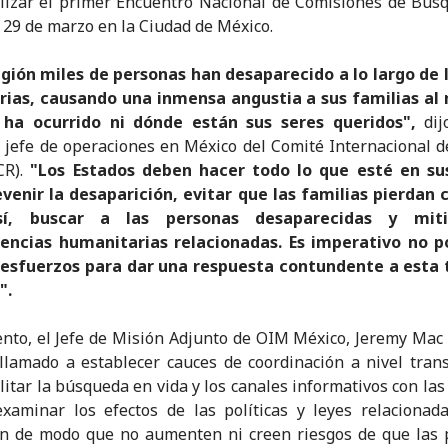
lizar el primer Encuentro Nacional de Comisiones de Bús
y 29 de marzo en la Ciudad de México.
egión miles de personas han desaparecido a lo largo de 
rias, causando una inmensa angustia a sus familias al 
 ha ocurrido ni dónde están sus seres queridos",
dij
 jefe de operaciones en México del Comité Internacional d
CR).
"Los Estados deben hacer todo lo que esté en s
venir la desaparición, evitar que las familias pierdan
sí, buscar a las personas desaparecidas y miti
encias humanitarias relacionadas. Es imperativo no p
 esfuerzos para dar una respuesta contundente a esta 
".
ento, el Jefe de Misión Adjunto de OIM México, Jeremy Mac G
llamado a establecer cauces de coordinación a nivel tran
ilitar la búsqueda en vida y los canales informativos con las 
xaminar los efectos de las políticas y leyes relacionad
ón de modo que no aumenten ni creen riesgos de que las 