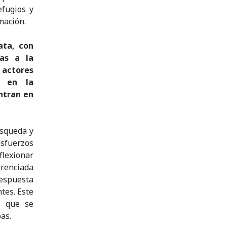
efugios y
rmación.
ata, con
as a la
actores
e en la
ntran en
úsqueda y
esfuerzos
flexionar
erenciada
respuesta
tes. Este
s que se
as.