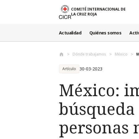
Pasar al contenido principal
COMITÉ INTERNACIONAL DE
LA CRUZ ROJA
Actualidad
Quiénes somos
Acti
Dónde trabajamos
México
M
30-03-2023
Artículo
México: im
búsqueda 
personas 