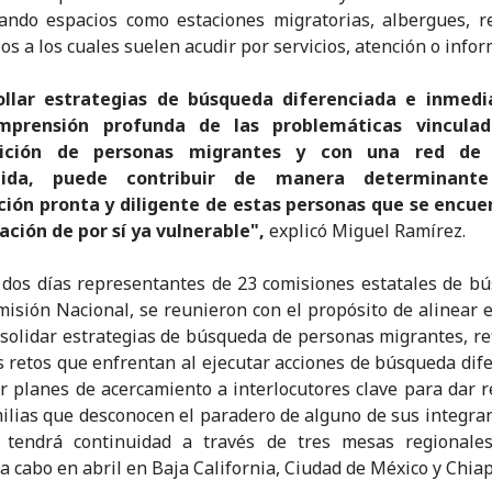
ando espacios como estaciones migratorias, albergues, r
ios a los cuales suelen acudir por servicios, atención o info
ollar estrategias de búsqueda diferenciada e inmedi
mprensión profunda de las problemáticas vinculad
rición de personas migrantes y con una red de 
ecida, puede contribuir de manera determinant
ación pronta y diligente de estas personas que se encue
ación de por sí ya vulnerable",
explicó Miguel Ramírez.
dos días representantes de 23 comisiones estatales de b
misión Nacional, se reunieron con el propósito de alinear 
solidar estrategias de búsqueda de personas migrantes, re
s retos que enfrentan al ejecutar acciones de búsqueda dif
r planes de acercamiento a interlocutores clave para dar 
milias que desconocen el paradero de alguno de sus integran
io tendrá continuidad a través de tres mesas regionale
 a cabo en abril en Baja California, Ciudad de México y Chiap