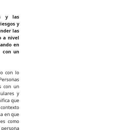
s y las
iesgos y
nder las
 a nivel
mando en
n con un
o con lo
Personas
s con un
ulares y
ifica que
contexto
ma en que
ales como
 persona