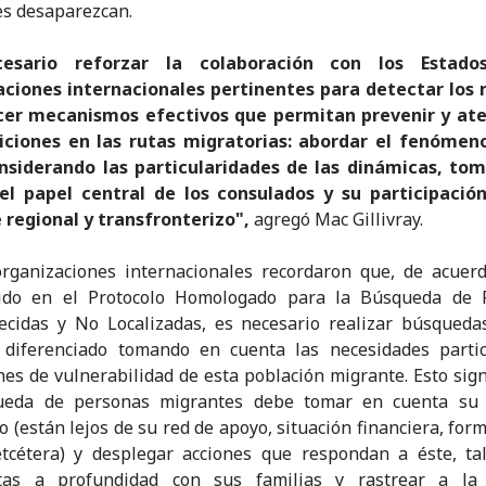
s desaparezcan.
cesario reforzar la colaboración con los Estado
aciones internacionales pertinentes para detectar los r
cer mecanismos efectivos que permitan prevenir y ate
iciones en las rutas migratorias: abordar el fenómeno
onsiderando las particularidades de las dinámicas, to
el papel central de los consulados y su participació
regional y transfronterizo",
agregó Mac Gillivray.
rganizaciones internacionales recordaron que, de acuerd
cido en el Protocolo Homologado para la Búsqueda de 
ecidas y No Localizadas, es necesario realizar búsqueda
 diferenciado tomando en cuenta las necesidades partic
nes de vulnerabilidad de esta población migrante. Esto sign
ueda de personas migrantes debe tomar en cuenta su 
co (están lejos de su red de apoyo, situación financiera, for
etcétera) y desplegar acciones que respondan a éste, t
stas a profundidad con sus familias y rastrear a la