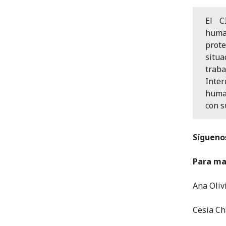
El C
huma
prote
situ
trab
Inte
huma
con s
Síguenos
Para ma
Ana Oliv
Cesia Ch