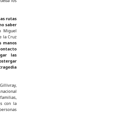
queda los
las rutas
no saber
o Miguel
e la Cruz
us manos
 contacto
gar las
ostergar
tragedia
illivray,
snacional
familias,
as con la
personas